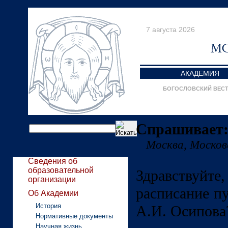
7 августа 2026
АКАДЕМИЯ
БОГОСЛОВСКИЙ ВЕС
Спрашивает:
Москва, Моско
Сведения об
образовательной
Здравствуйт
организации
расписание п
Об Академии
История
А.И. Осипова
Нормативные документы
Научная жизнь