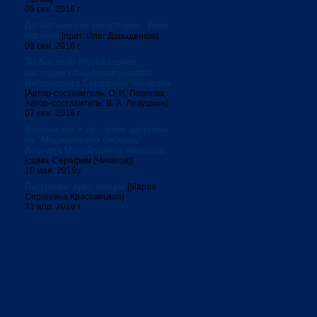
09 сен. 2016 г.
Догматическое богословие. Учеб.
пособие
[прот. Олег Давыденков]
09 сен. 2016 г.
Ты Бог мой! Музыкальное
наследие священномученика
митрополита Серафима Чичагова
[Автор-составитель: О. И. Павлова;
Автор-составитель: В. А. Левушкин]
07 сен. 2016 г.
Физическое и духовное здоровье:
по "Медицинским беседам"
Леонида Михайловича Чичагова
[сщмч. Серафим (Чичагов)]
10 мая. 2016 г.
Литургика: курс лекций
[Мария
Сергеевна Красовицкая]
21 апр. 2016 г.