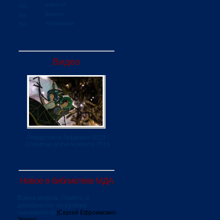
новости
анонсы
публикации
Видео
Рождество в Академии 2019 /
Christmas at the Academy 2019
Новое в библиотеке МДА
Война мифов. Память о
декабристах на рубеже
тысячелетий
[Сергей Ефроимович
Эрлих]