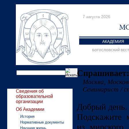
7 августа 2026
АКАДЕМИЯ
БОГОСЛОВСКИЙ ВЕС
Спрашивает:
Москва, Моско
Семинарист / 
Сведения об
образовательной
организации
Добрый день.
Об Академии
Подскажите 
История
Нормативные документы
из мирского
Научная жизнь