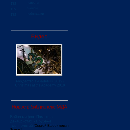
новости
анонсы
публикации
Видео
Рождество в Академии 2019 /
Christmas at the Academy 2019
Новое в библиотеке МДА
Война мифов. Память о
декабристах на рубеже
тысячелетий
[Сергей Ефроимович
Эрлих]