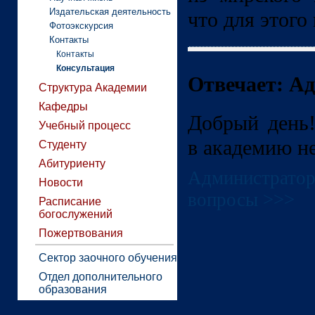
Издательская деятельность
что для этого 
Фотоэкскурсия
Контакты
Контакты
Консультация
Отвечает: А
Структура Академии
Кафедры
Добрый день!
Учебный процесс
в академию не
Студенту
Абитуриенту
Администратор,
Новости
вопросы >>>
Расписание
богослужений
Пожертвования
Сектор заочного обучения
Отдел дополнительного
образования