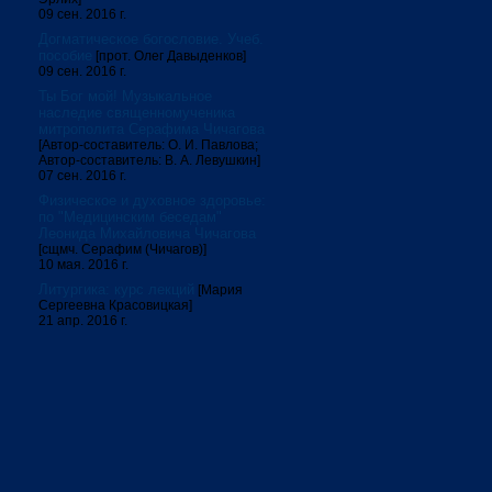
09 сен. 2016 г.
Догматическое богословие. Учеб.
пособие
[прот. Олег Давыденков]
09 сен. 2016 г.
Ты Бог мой! Музыкальное
наследие священномученика
митрополита Серафима Чичагова
[Автор-составитель: О. И. Павлова;
Автор-составитель: В. А. Левушкин]
07 сен. 2016 г.
Физическое и духовное здоровье:
по "Медицинским беседам"
Леонида Михайловича Чичагова
[сщмч. Серафим (Чичагов)]
10 мая. 2016 г.
Литургика: курс лекций
[Мария
Сергеевна Красовицкая]
21 апр. 2016 г.