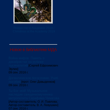
Рождество в Академии 2019 /
Christmas at the Academy 2019
Новое в библиотеке МДА
Война мифов. Память о
декабристах на рубеже
тысячелетий
[Сергей Ефроимович
Эрлих]
09 сен. 2016 г.
Догматическое богословие. Учеб.
пособие
[прот. Олег Давыденков]
09 сен. 2016 г.
Ты Бог мой! Музыкальное
наследие священномученика
митрополита Серафима Чичагова
[Автор-составитель: О. И. Павлова;
Автор-составитель: В. А. Левушкин]
07 сен. 2016 г.