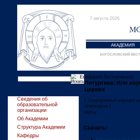
7 августа 2026
АКАДЕМИЯ
БОГОСЛОВСКИЙ ВЕС
Епифаний Нестеровский
Литургика: Или на
Церкви
Сведения об
[ Электронный вариант 
образовательной
семинарии ]
организации
1895 г.
Об Академии
Структура Академии
Скачать:
Кафедры
Нестеровский Епифа