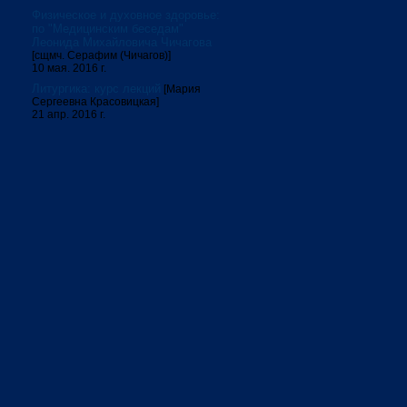
Физическое и духовное здоровье:
по "Медицинским беседам"
Леонида Михайловича Чичагова
[сщмч. Серафим (Чичагов)]
10 мая. 2016 г.
Литургика: курс лекций
[Мария
Сергеевна Красовицкая]
21 апр. 2016 г.