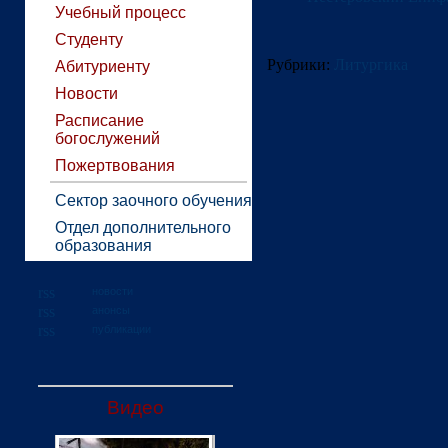
Учебный процесс
Студенту
Рубрики:
Литургика
Абитуриенту
Новости
Расписание
богослужений
Пожертвования
Сектор заочного обучения
Отдел дополнительного
образования
новости
анонсы
публикации
Видео