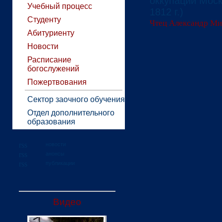
оккупации Моск
Учебный процесс
1812 г.)
Студенту
Чтец Александр Ми
Абитуриенту
Новости
Расписание
богослужений
Пожертвования
Сектор заочного обучения
Отдел дополнительного
образования
новости
анонсы
публикации
Видео