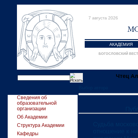
7 августа 2026
АКАДЕМИЯ
БОГОСЛОВСКИЙ ВЕС
Чтец А
Выбор автора
Сведения об
образовательной
Пуб
организации
Об Академии
Судьба московс
Структура Академии
отношение к ни
Кафедры