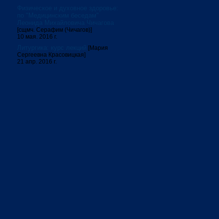
Физическое и духовное здоровье:
по "Медицинским беседам"
Леонида Михайловича Чичагова
[сщмч. Серафим (Чичагов)]
10 мая. 2016 г.
Литургика: курс лекций
[Мария
Сергеевна Красовицкая]
21 апр. 2016 г.