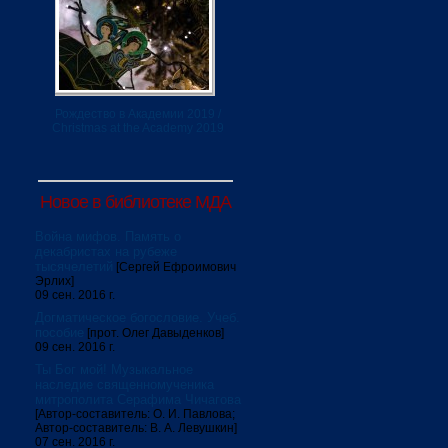
Рождество в Академии 2019 /
Christmas at the Academy 2019
Новое в библиотеке МДА
Война мифов. Память о
декабристах на рубеже
тысячелетий
[Сергей Ефроимович
Эрлих]
09 сен. 2016 г.
Догматическое богословие. Учеб.
пособие
[прот. Олег Давыденков]
09 сен. 2016 г.
Ты Бог мой! Музыкальное
наследие священномученика
митрополита Серафима Чичагова
[Автор-составитель: О. И. Павлова;
Автор-составитель: В. А. Левушкин]
07 сен. 2016 г.