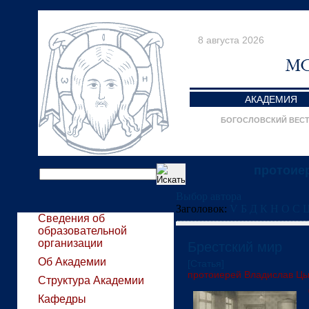
8 августа 2026
АКАДЕМИЯ
БОГОСЛОВСКИЙ ВЕС
протоие
Выбор автора
Заголовок:
V
Б
Д
К
Н
О
С
Сведения об
образовательной
организации
Брестский мир
Об Академии
[Статья]
протоиерей Владислав Ц
Структура Академии
Кафедры