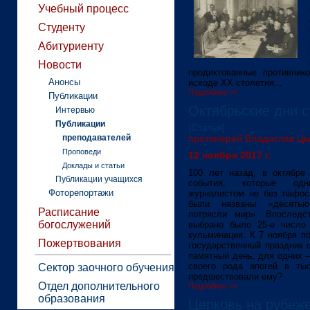
Учебный процесс
Студенту
Абитуриенту
Новости
продиктованные противник
Анонсы
исходе XX столетия...
Подробнее >>
Публикации
Октябрьские дни с
Интервью
Публикации
[Статья]
преподавателей
протоиерей Владислав Ц
Проповеди
12 ноября 2017 г.
Доклады и статьи
100 лет назад, в октябре 
Публикации учащихся
события, которые одн
Фоторепортажи
журналистом не без пафос
были названы «десятью
Расписание
потрясли мир». Впоследс
богослужений
выбрано было 25-е число 
кульминация. К 7 ноября п
Пожертвования
государственный праздник 
памятный день, для одних –
своего рода апогей в тыс
Сектор заочного обучения
предшествовали ему?
Отдел дополнительного
Подробнее >>
образования
Церковь на рубеже 