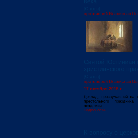
века
[Статья]
протоиерей Владислав Ц
Святой Юстиниан 
христианского пра
[Статья]
протоиерей Владислав Ц
17 октября 2015 г.
Доклад, прозвучавший на 
престольного праздника
академии.
Подробнее >>
К вопросу о церко