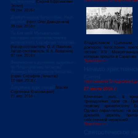
тысячелетий
[Сергей Ефроимович
Эрлих]
09 сен. 2016 г.
Догматическое богословие. Учеб.
пособие
[прот. Олег Давыденков]
09 сен. 2016 г.
Ты Бог мой! Музыкальное
наследие священномученика
митрополита Серафима Чичагова
Владиславом Цыпиным, п
[Автор-составитель: О. И. Павлова;
доктором богословия, пре
Автор-составитель: В. А. Левушкин]
гостем ХIV Межрегионал
07 сен. 2016 г.
которые прошли в Саратове 
Подробнее >>
Физическое и духовное здоровье:
по "Медицинским беседам"
Начало христианск
Леонида Михайловича Чичагова
[сщмч. Серафим (Чичагов)]
[Статья]
10 мая. 2016 г.
протоиерей Владислав Ц
Литургика: курс лекций
[Мария
27 июля 2016 г.
Сергеевна Красовицкая]
21 апр. 2016 г.
Ключевая роль в креще
принадлежит папе св. Гри
первому архиепископу Бр
Однако параллельно на ос
древняя церковь брита
собственной иерархией.
Подробнее >>
Святоотеческое н