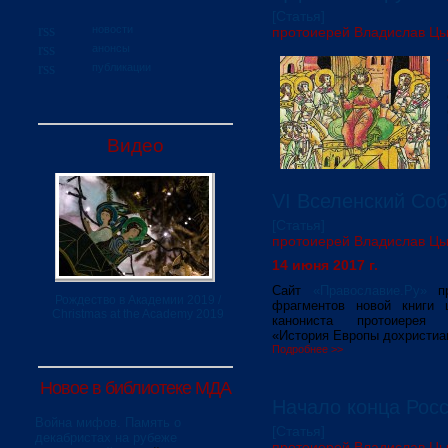
[Статья]
новости
протоиерей Владислав Ц
анонсы
публикации
Видео
VI Вселенский Со
[Статья]
протоиерей Владислав Ц
14 июня 2017 г.
Сайт
«Православие.Ру»
пр
Рождество в Академии 2019 /
фрагментов новой книги 
Christmas at the Academy 2019
канониста протоиерея
«История Европы дохристиан
Подробнее >>
Новое в библиотеке МДА
Начало конца Рос
Война мифов. Память о
[Статья]
декабристах на рубеже
протоиерей Владислав Ц