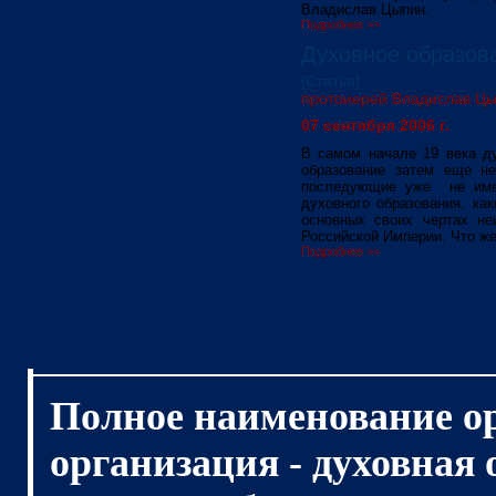
Владислав Цыпин.
Подробнее >>
Духовное образова
[Статья]
протоиерей Владислав Ц
07 сентября 2006 г.
В самом начале 19 века д
образование затем еще не
последующие уже не имели
духовного образования, ка
основных своих чертах не
Российской Империи. Что ж
Подробнее >>
Полное наименование о
организация - духовная