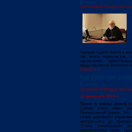
[Статья]
протоиерей Владислав Ц
порядок подачи жалоб и апе
так много перехлестов, 
заключений, проистека
представляется полезным в
Подробнее >>
Как работает собо
[Статья]
протоиерей Владислав Ц
14 февраля 2013 г.
Одним из важных деяний п
Собора стала новая ред
Православной Церкви. Этот
схему церковного управлен
центрального до приходс
Устава комментирует в
каноническому праву, пр