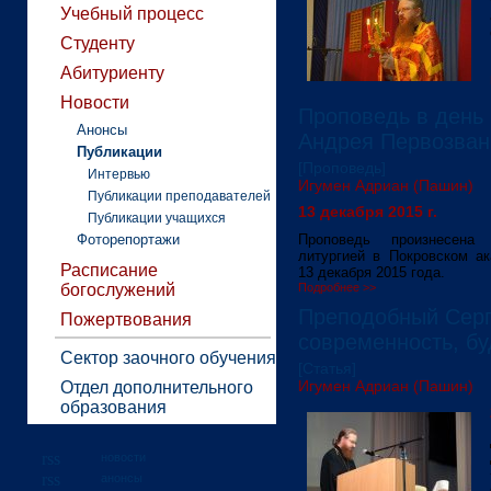
Учебный процесс
Студенту
Абитуриенту
Новости
Проповедь в день 
Анонсы
Андрея Первозван
Публикации
[Проповедь]
Интервью
Игумен Адриан (Пашин)
Публикации преподавателей
13 декабря 2015 г.
Публикации учащихся
Фоторепортажи
Проповедь произнесена
литургией в Покровском а
Расписание
13 декабря 2015 года.
богослужений
Подробнее >>
Преподобный Серг
Пожертвования
современность, б
Сектор заочного обучения
[Статья]
Игумен Адриан (Пашин)
Отдел дополнительного
образования
новости
анонсы