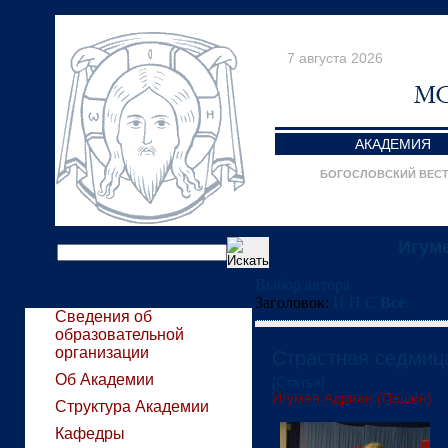
7 августа 2026
АКАДЕМИЯ
БОГОСЛОВСКИЙ ВЕС
Игум
Выбор автора
Заголовок:
И
П
С
Все
Сведения об
образовательной
организации
Страстная седмиц
Об Академии
[Статья]
Игумен Адриан (Пашин)
Структура Академии
Кафедры