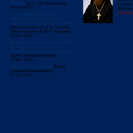
пособие
[прот. Олег Давыденков]
службы 
09 сен. 2016 г.
(Пашин)
Подробне
Ты Бог мой! Музыкальное
наследие священномученика
митрополита Серафима Чичагова
[Автор-составитель: О. И. Павлова;
Автор-составитель: В. А. Левушкин]
07 сен. 2016 г.
Физическое и духовное здоровье:
по "Медицинским беседам"
Леонида Михайловича Чичагова
[сщмч. Серафим (Чичагов)]
10 мая. 2016 г.
Литургика: курс лекций
[Мария
Сергеевна Красовицкая]
21 апр. 2016 г.