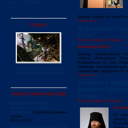
публикации
Дворца творчества детей и 
Подробнее >>
Видео
Информация и ме
[Статья]
Игумен Адриан (Пашин)
06 ноября 2013 г.
Доклад, прозвучавший н
«Наука. Философия. Рел
Конференция на тему «Чел
новейших информационных 
Рождество в Академии 2019 /
технологий» проходила 21–22
Christmas at the Academy 2019
Подробнее >>
Интервью с завед
игуменом Адриан
Новое в библиотеке МДА
[Интервью]
Игумен Адриан (Пашин)
Война мифов. Память о
10 апре
декабристах на рубеже
тысячелетий
[Сергей Ефроимович
12 мар
Эрлих]
совета,
09 сен. 2016 г.
Московс
Догматическое богословие. Учеб.
новом у