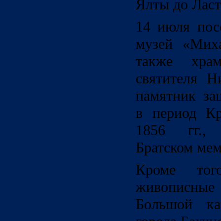
Ялты до Ласт
14 июля пос
музей «Миха
также хра
святителя Н
памятник за
в период К
1856 гг.,
Братском ме
Кроме тог
живописны
Большой ка