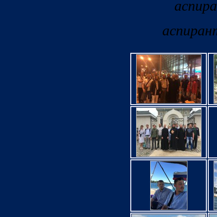
аспир
аспиран