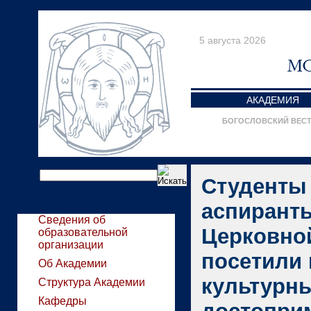
5 августа 2026
АКАДЕМИЯ
БОГОСЛОВСКИЙ ВЕС
Студенты
аспирант
Сведения об
Церковно
образовательной
организации
посетили 
Об Академии
культурн
Структура Академии
Кафедры