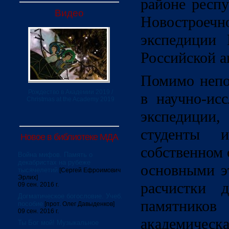
районе респ
Видео
Новостро
экспедиции 
Российской а
Помимо непо
Рождество в Академии 2019 /
в научно-исс
Christmas at the Academy 2019
экспедиции
студенты 
Новое в библиотеке МДА
собственном 
Война мифов. Память о
декабристах на рубеже
основными э
тысячелетий
[Сергей Ефроимович
Эрлих]
расчистки д
09 сен. 2016 г.
Догматическое богословие. Учеб.
памятников 
пособие
[прот. Олег Давыденков]
09 сен. 2016 г.
академичес
Ты Бог мой! Музыкальное