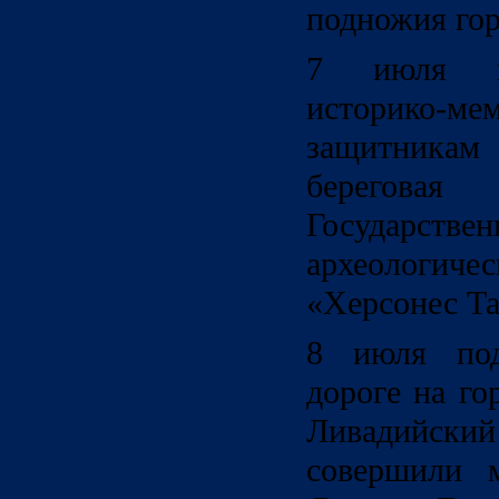
подножия го
7 июля п
историко-ме
защитникам
берегов
Государст
археологиче
«Херсонес Та
8 июля под
дороге на го
Ливадийск
совершили 