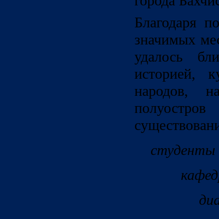
города Бахчи
Благодаря п
значимых мес
удалось бл
историей, к
народов, н
полуостров
существовани
студенты 
кафед
ди