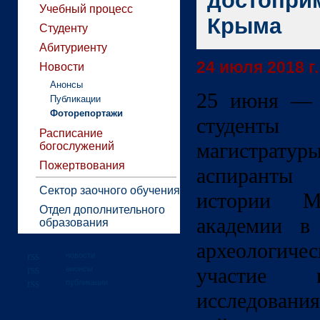
достопри
Учебный процесс
Крыма
Студенту
Абитуриенту
24 июля 2018 г.
Новости
Анонсы
25 июня — 
Публикации
Фоторепортажи
студенты
Расписание
магистра
богослужений
Пожертвования
аспиранты
Сектор заочного обучения
истории М
Отдел дополнительного
академии в
образования
археологиче
новости
участие в
анонсы
публикации
исследовани