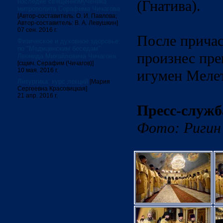
наследие священномученика
(Гнатива).
митрополита Серафима Чичагова
[Автор-составитель: О. И. Павлова;
Автор-составитель: В. А. Левушкин]
07 сен. 2016 г.
После причас
Физическое и духовное здоровье:
по "Медицинским беседам"
произнес пре
Леонида Михайловича Чичагова
[сщмч. Серафим (Чичагов)]
10 мая. 2016 г.
игумен Мелет
Литургика: курс лекций
[Мария
Сергеевна Красовицкая]
21 апр. 2016 г.
Пресс-служ
Фото: Ригин