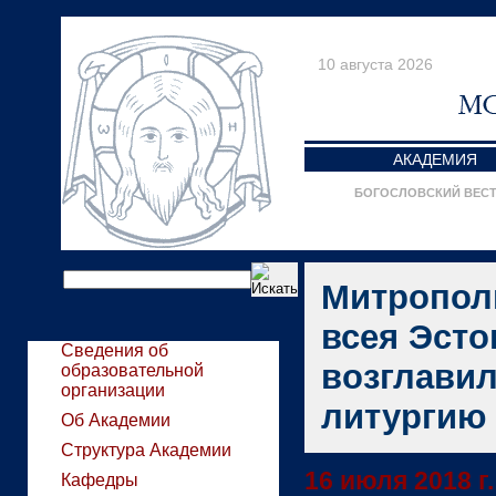
10 августа 2026
АКАДЕМИЯ
БОГОСЛОВСКИЙ ВЕС
Митропол
всея Эсто
Сведения об
возглави
образовательной
организации
литургию
Об Академии
Структура Академии
16 июля 2018 г.
Кафедры