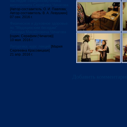
наследие священномученика
митрополита Серафима Чичагова
[Автор-составитель: О. И. Павлова;
Автор-составитель: В. А. Левушкин]
07 сен. 2016 г.
Физическое и духовное здоровье:
по "Медицинским беседам"
Леонида Михайловича Чичагова
[сщмч. Серафим (Чичагов)]
10 мая. 2016 г.
Литургика: курс лекций
[Мария
Сергеевна Красовицкая]
21 апр. 2016 г.
Добавить комментари