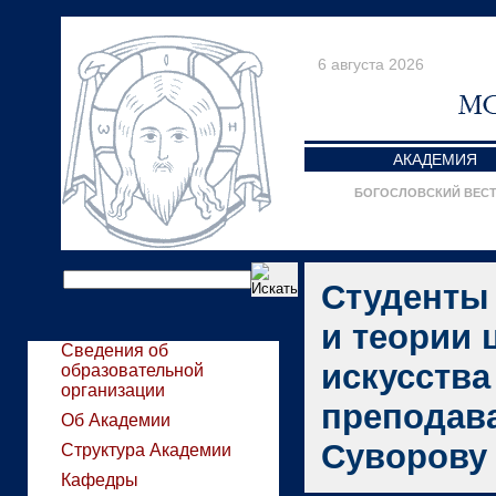
6 августа 2026
АКАДЕМИЯ
БОГОСЛОВСКИЙ ВЕС
Студенты
и теории 
Сведения об
искусства
образовательной
организации
преподава
Об Академии
Суворову
Структура Академии
Кафедры