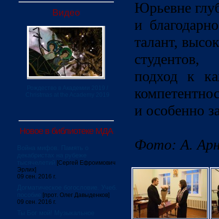
Юрьевне глу
Видео
и благодарно
талант, высо
студентов,
подход к ка
Рождество в Академии 2019 /
компетентнос
Christmas at the Academy 2019
и особенно з
Новое в библиотеке МДА
Фото: А. Ар
Война мифов. Память о
декабристах на рубеже
тысячелетий
[Сергей Ефроимович
Эрлих]
09 сен. 2016 г.
Догматическое богословие. Учеб.
пособие
[прот. Олег Давыденков]
09 сен. 2016 г.
Ты Бог мой! Музыкальное