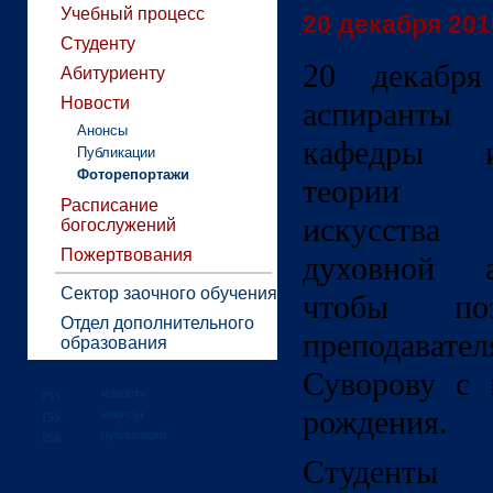
Учебный процесс
20 декабря 2016
Студенту
20 декабря
Абитуриенту
Новости
аспиранты 
Анонсы
кафедры 
Публикации
Фоторепортажи
теории ц
Расписание
искусства 
богослужений
Пожертвования
духовной а
Сектор заочного обучения
чтобы поз
Отдел дополнительного
преподават
образования
Суворову с 
новости
рождения.
анонсы
публикации
Студенты 