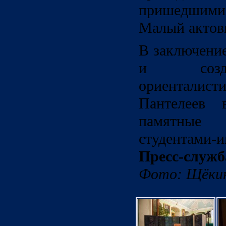
пришедшим
Малый актов
В заключени
и созда
ориенталис
Пантелеев 
памятные 
студентами-и
Пресс-служ
Фото: Щёкин