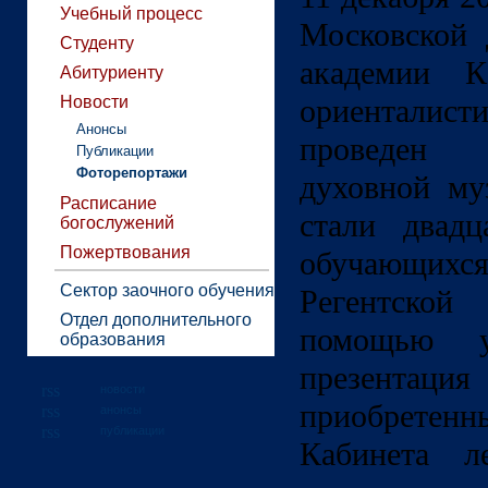
Учебный процесс
Московской 
Студенту
академии К
Абитуриенту
Новости
ориенталист
Анонсы
проведен 
Публикации
Фоторепортажи
духовной му
Расписание
стали двадц
богослужений
Пожертвования
обучающихся
Сектор заочного обучения
Регентск
Отдел дополнительного
помощью у
образования
презента
новости
приобретен
анонсы
публикации
Кабинета л