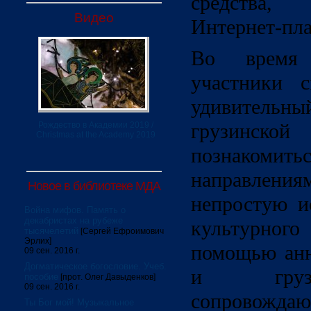
средства,
Видео
Интернет-пл
Во время 
участники с
удивитель
грузинско
Рождество в Академии 2019 /
Christmas at the Academy 2019
познакомит
направления
Новое в библиотеке МДА
непростую и
Война мифов. Память о
декабристах на рубеже
культурног
тысячелетий
[Сергей Ефроимович
Эрлих]
помощью анн
09 сен. 2016 г.
Догматическое богословие. Учеб.
и грузи
пособие
[прот. Олег Давыденков]
09 сен. 2016 г.
сопровождаю
Ты Бог мой! Музыкальное