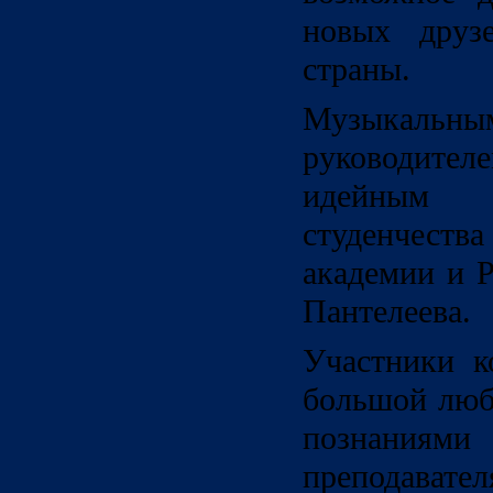
новых друз
страны.
Музыкальны
руководител
идейным
студенчества
академии и Р
Пантелеева.
Участники к
большой люб
познани
преподават