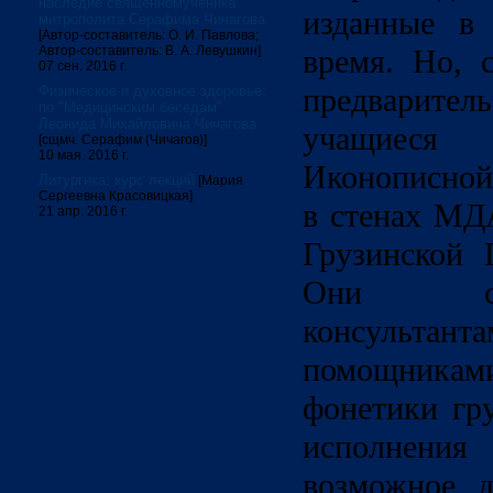
наследие священномученика
изданные в
митрополита Серафима Чичагова
[Автор-составитель: О. И. Павлова;
Автор-составитель: В. А. Левушкин]
время. Но, 
07 сен. 2016 г.
предварител
Физическое и духовное здоровье:
по "Медицинским беседам"
Леонида Михайловича Чичагова
учащиеся
[сщмч. Серафим (Чичагов)]
10 мая. 2016 г.
Иконописной
Литургика: курс лекций
[Мария
Сергеевна Красовицкая]
в стенах МД
21 апр. 2016 г.
Грузинской 
Они ст
консульта
помощника
фонетики гру
исполнен
возможное д