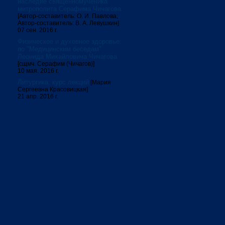
наследие священномученика
митрополита Серафима Чичагова
[Автор-составитель: О. И. Павлова;
Автор-составитель: В. А. Левушкин]
07 сен. 2016 г.
Физическое и духовное здоровье:
по "Медицинским беседам"
Леонида Михайловича Чичагова
[сщмч. Серафим (Чичагов)]
10 мая. 2016 г.
Литургика: курс лекций
[Мария
Сергеевна Красовицкая]
21 апр. 2016 г.