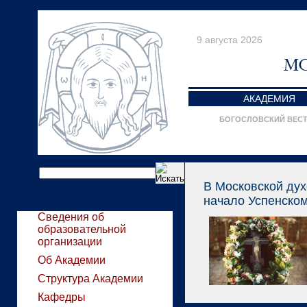
9 августа 2026
АКАДЕМИЯ
БОГОСЛОВСКИЙ ВЕС
В Московской ду
начало Успенском
Сведения об
образовательной
организации
Об Академии
Структура Академии
Кафедры