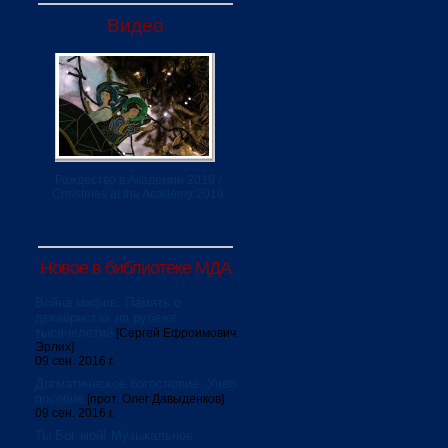
Видео
Рождество в Академии 2019 /
Christmas at the Academy 2019
Новое в библиотеке МДА
Война мифов. Память о
декабристах на рубеже
тысячелетий
[Сергей Ефроимович
Эрлих]
09 сен. 2016 г.
Догматическое богословие. Учеб.
пособие
[прот. Олег Давыденков]
09 сен. 2016 г.
Ты Бог мой! Музыкальное