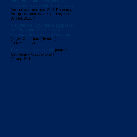
наследие священномученика
митрополита Серафима Чичагова
[Автор-составитель: О. И. Павлова;
Автор-составитель: В. А. Левушкин]
07 сен. 2016 г.
Физическое и духовное здоровье:
по "Медицинским беседам"
Леонида Михайловича Чичагова
[сщмч. Серафим (Чичагов)]
10 мая. 2016 г.
Литургика: курс лекций
[Мария
Сергеевна Красовицкая]
21 апр. 2016 г.