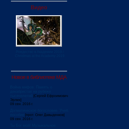
Видео
Рождество в Академии 2019 /
Christmas at the Academy 2019
Новое в библиотеке МДА
Война мифов. Память о
декабристах на рубеже
тысячелетий
[Сергей Ефроимович
Эрлих]
09 сен. 2016 г.
Догматическое богословие. Учеб.
пособие
[прот. Олег Давыденков]
09 сен. 2016 г.
Ты Бог мой! Музыкальное