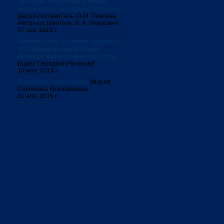
наследие священномученика
митрополита Серафима Чичагова
[Автор-составитель: О. И. Павлова;
Автор-составитель: В. А. Левушкин]
07 сен. 2016 г.
Физическое и духовное здоровье:
по "Медицинским беседам"
Леонида Михайловича Чичагова
[сщмч. Серафим (Чичагов)]
10 мая. 2016 г.
Литургика: курс лекций
[Мария
Сергеевна Красовицкая]
21 апр. 2016 г.