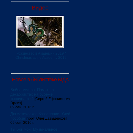
Видео
Рождество в Академии 2019 /
Christmas at the Academy 2019
Новое в библиотеке МДА
Война мифов. Память о
декабристах на рубеже
тысячелетий
[Сергей Ефроимович
Эрлих]
09 сен. 2016 г.
Догматическое богословие. Учеб.
пособие
[прот. Олег Давыденков]
09 сен. 2016 г.
Ты Бог мой! Музыкальное