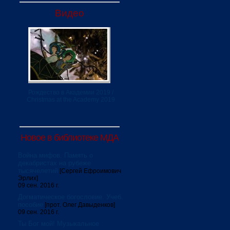
Видео
Рождество в Академии 2019 /
Christmas at the Academy 2019
Новое в библиотеке МДА
Война мифов. Память о
декабристах на рубеже
тысячелетий
[Сергей Ефроимович
Эрлих]
09 сен. 2016 г.
Догматическое богословие. Учеб.
пособие
[прот. Олег Давыденков]
09 сен. 2016 г.
Ты Бог мой! Музыкальное