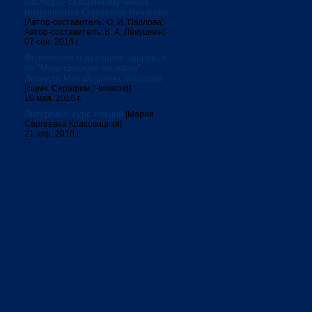
наследие священномученика
митрополита Серафима Чичагова
[Автор-составитель: О. И. Павлова;
Автор-составитель: В. А. Левушкин]
07 сен. 2016 г.
Физическое и духовное здоровье:
по "Медицинским беседам"
Леонида Михайловича Чичагова
[сщмч. Серафим (Чичагов)]
10 мая. 2016 г.
Литургика: курс лекций
[Мария
Сергеевна Красовицкая]
21 апр. 2016 г.