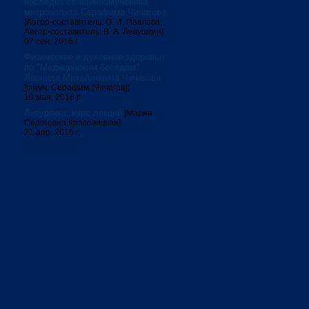
наследие священномученика
митрополита Серафима Чичагова
[Автор-составитель: О. И. Павлова;
Автор-составитель: В. А. Левушкин]
07 сен. 2016 г.
Физическое и духовное здоровье:
по "Медицинским беседам"
Леонида Михайловича Чичагова
[сщмч. Серафим (Чичагов)]
10 мая. 2016 г.
Литургика: курс лекций
[Мария
Сергеевна Красовицкая]
21 апр. 2016 г.