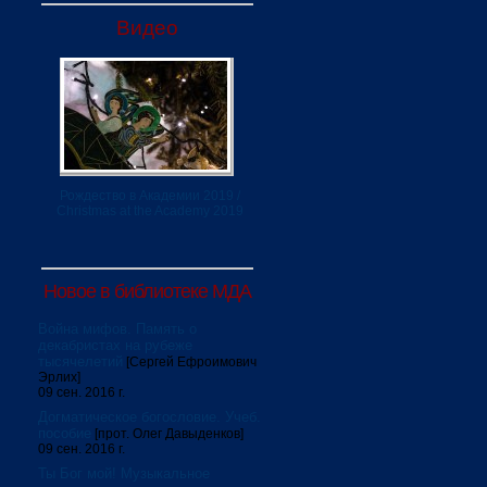
Видео
Рождество в Академии 2019 /
Christmas at the Academy 2019
Новое в библиотеке МДА
Война мифов. Память о
декабристах на рубеже
тысячелетий
[Сергей Ефроимович
Эрлих]
09 сен. 2016 г.
Догматическое богословие. Учеб.
пособие
[прот. Олег Давыденков]
09 сен. 2016 г.
Ты Бог мой! Музыкальное