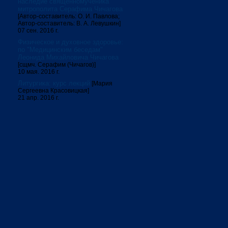
наследие священномученика
митрополита Серафима Чичагова
[Автор-составитель: О. И. Павлова;
Автор-составитель: В. А. Левушкин]
07 сен. 2016 г.
Физическое и духовное здоровье:
по "Медицинским беседам"
Леонида Михайловича Чичагова
[сщмч. Серафим (Чичагов)]
10 мая. 2016 г.
Литургика: курс лекций
[Мария
Сергеевна Красовицкая]
21 апр. 2016 г.