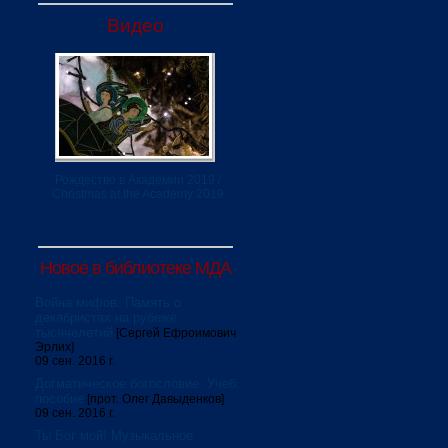
Видео
Рождество в Академии 2019 /
Christmas at the Academy 2019
Новое в библиотеке МДА
Война мифов. Память о
декабристах на рубеже
тысячелетий
[Сергей Ефроимович
Эрлих]
09 сен. 2016 г.
Догматическое богословие. Учеб.
пособие
[прот. Олег Давыденков]
09 сен. 2016 г.
Ты Бог мой! Музыкальное