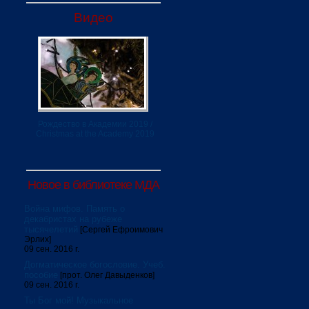
Видео
Рождество в Академии 2019 /
Christmas at the Academy 2019
Новое в библиотеке МДА
Война мифов. Память о
декабристах на рубеже
тысячелетий
[Сергей Ефроимович
Эрлих]
09 сен. 2016 г.
Догматическое богословие. Учеб.
пособие
[прот. Олег Давыденков]
09 сен. 2016 г.
Ты Бог мой! Музыкальное