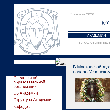
9 августа 2026
АКАДЕМИЯ
БОГОСЛОВСКИЙ ВЕС
В Московской ду
начало Успенском
Сведения об
образовательной
организации
Об Академии
Структура Академии
Кафедры