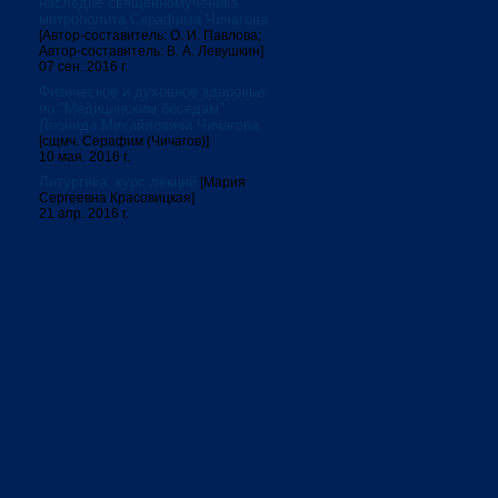
наследие священномученика
митрополита Серафима Чичагова
[Автор-составитель: О. И. Павлова;
Автор-составитель: В. А. Левушкин]
07 сен. 2016 г.
Физическое и духовное здоровье:
по "Медицинским беседам"
Леонида Михайловича Чичагова
[сщмч. Серафим (Чичагов)]
10 мая. 2016 г.
Литургика: курс лекций
[Мария
Сергеевна Красовицкая]
21 апр. 2016 г.