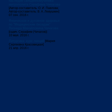
наследие священномученика
митрополита Серафима Чичагова
[Автор-составитель: О. И. Павлова;
Автор-составитель: В. А. Левушкин]
07 сен. 2016 г.
Физическое и духовное здоровье:
по "Медицинским беседам"
Леонида Михайловича Чичагова
[сщмч. Серафим (Чичагов)]
10 мая. 2016 г.
Литургика: курс лекций
[Мария
Сергеевна Красовицкая]
21 апр. 2016 г.