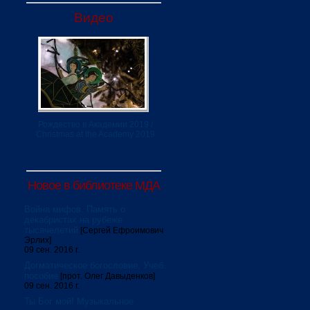
Видео
Рождество в Академии 2019 /
Christmas at the Academy 2019
Новое в библиотеке МДА
Война мифов. Память о
декабристах на рубеже
тысячелетий
[Сергей Ефроимович
Эрлих]
09 сен. 2016 г.
Догматическое богословие. Учеб.
пособие
[прот. Олег Давыденков]
09 сен. 2016 г.
Ты Бог мой! Музыкальное