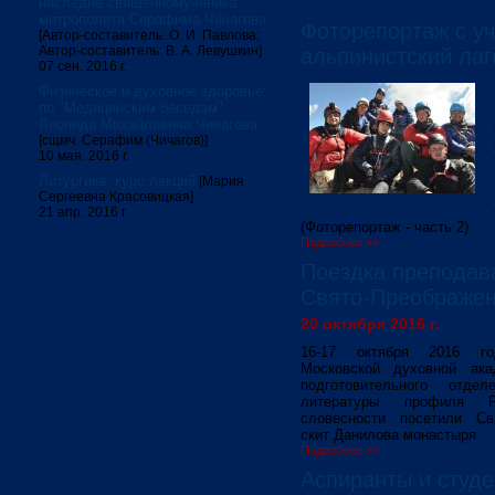
наследие священномученика
митрополита Серафима Чичагова
Фоторепортаж с уч
[Автор-составитель: О. И. Павлова;
Автор-составитель: В. А. Левушкин]
альпинистский лаг
07 сен. 2016 г.
Физическое и духовное здоровье:
по "Медицинским беседам"
Леонида Михайловича Чичагова
[сщмч. Серафим (Чичагов)]
10 мая. 2016 г.
Литургика: курс лекций
[Мария
Сергеевна Красовицкая]
21 апр. 2016 г.
(Фоторепортаж - часть 2)
Подробнее >>
Поездка преподав
Свято-Преображен
20 октября 2016 г.
16-17 октября 2016 го
Московской духовной ак
подготовительного отдел
литературы профиля Р
словесности посетили Свя
скит Данилова монастыря
Подробнее >>
Аспиранты и студ