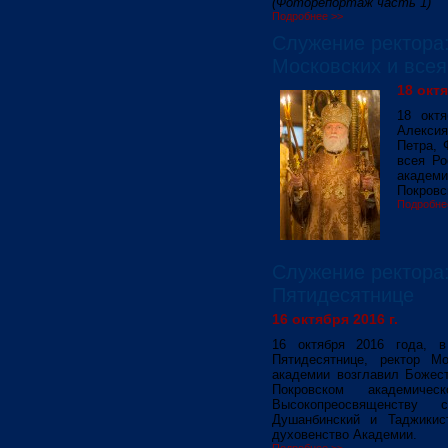
(Фоторепортаж часть 1)
Подробнее >>
Служение ректора:
Московских и всея
18 октя
18 окт
Алекси
Петра, 
всея Ро
акаде
Покровс
Подробне
Служение ректора:
Пятидесятнице
16 октября 2016 г.
16 октября 2016 года, 
Пятидесятнице, ректор Мо
академии возглавил Божес
Покровском академиче
Высокопреосвященству 
Душанбинский и Таджикис
духовенство Академии.