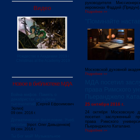
руководителя Миссионер
Видео
иеромонах Фаддей (Прядун)
Подробнее >>
"Поминайте наставн
Рождество в Академии 2019 /
Christmas at the Academy 2019
Московской духовной академ
Подробнее >>
МДА посетил засл
Новое в библиотеке МДА
права Римского ун
Война мифов. Память о
Пьеранджело Ката
декабристах на рубеже
тысячелетий
25 октября 2016 г.
[Сергей Ефроимович
Эрлих]
24 октября Московскую 
09 сен. 2016 г.
посетил заслуженный пр
Догматическое богословие. Учеб.
права Римского универс
пособие
[прот. Олег Давыденков]
Пьеранджело Каталано.
09 сен. 2016 г.
Подробнее >>
Ты Бог мой! Музыкальное