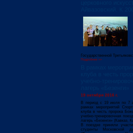
церковного искусс
Айвазовский. К 20
Государственной Третьяковс
Подробнее >>
В рамках меропри
клуба в честь про
учебно-тренировоч
лагерь «Безенги»
19 октября 2016 г.
В период с 19 июля по 7 а
рамках мероприятий Спорти
клуба в честь пророка Бож
учебно-тренировочная поез
лагерь «Безенги» (Кавказ, 
В поездке приняли участи
студенты Московской ду