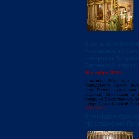
В день преставле
Радонежского Свя
совершил Литурги
Сергиевой лавры
08 октября 2016 г.
8 октября 2016 года, в 
преподобного Сергия, игу
всея России чудотворца 
Патриарх Московский и 
совершил Божественную ли
соборе Свято-Троицкой Серг
Подробнее >>
Всенощное бдение
преставления Пре