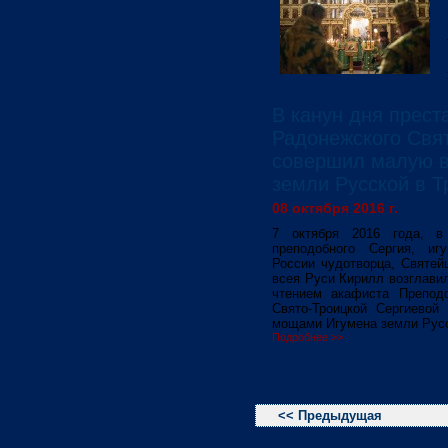
В канун дня прест
Радонежского Свя
совершил малую в
земли Русской в Т
08 октября 2016 г.
7 октября 2016 года, в
преподобного Сергия, иг
России чудотворца, Святей
всея Руси Кирилл возглави
чтением акафиста Препод
Свято-Троицкой Сергиевой
мощами Игумена земли Русс
Подробнее >>
<< Предыдущая