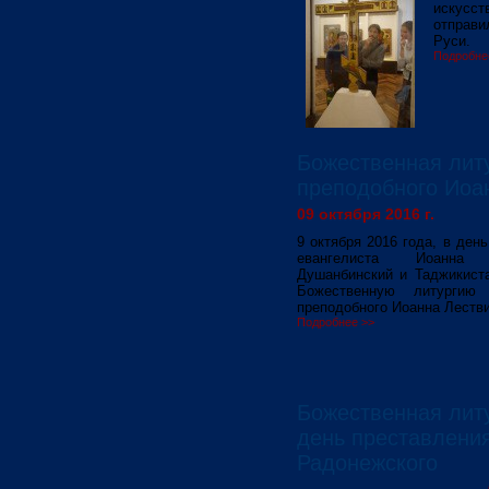
искусс
отправи
Руси.
Подробне
Божественная лит
преподобного Иоа
09 октября 2016 г.
9 октября 2016 года, в ден
евангелиста Иоанна 
Душанбинский и Таджикист
Божественную литургию
преподобного Иоанна Лестви
Подробнее >>
Божественная лит
день преставлени
Радонежского