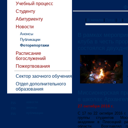
Учебный процесс
Ф
Студенту
Абитуриенту
[
В начало
]
Пред.
|
14
|
15
Новости
Анонсы
В рамках мероприя
Публикации
клуба в честь пр
Фоторепортажи
состоялся двухдн
Расписание
богослужений
Пожертвования
Сектор заочного обучения
Отдел дополнительного
образования
Миссионерская пр
в школах Архангел
новости
27 октября 2016 г.
анонсы
публикации
С 17 по 22 октября 2016 г.
группы студентов Моск
академии в Плесецкий ра
области. Возглавлял гр