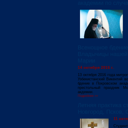
академии по случ
Всенощное бдение
Владычицы нашей
Марии
14 октября 2016 г.
13 октября 2016 года митро
Узбекистанский Викентий в
бдение в Покровском акад
престольный праздник Мо
акдемии.
Подробнее >>
Летняя практика с
Новгород, Псков, 
11 октя
Студен