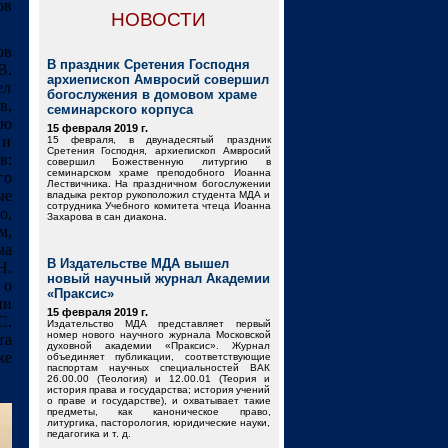
ов
НОВОСТИ
ов
В праздник Сретения Господня
В.
архиепископ Амвросий совершил
ел
богослужения в домовом храме
в,
семинарского корпуса
ию
15 февраля 2019 г.
 и
15 февраля, в двунадесятый праздник
Сретения Господня, архиепископ Амвросий
в:
совершил Божественную литургию в
семинарском храме преподобного Иоанна
го
Лествичника. На праздничном богослужении
ые
владыка ректор рукоположил студента МДА и
сотрудника Учебного комитета чтеца Иоанна
о,
Захарова в сан диакона.
м,
ма
В Издательстве МДА вышел
Н.
новый научный журнал Академии
 о
«Праксис»
ии
15 февраля 2019 г.
С.
Издательство МДА представляет первый
номер нового научного журнала Московской
та
духовной академии «Праксис». Журнал
же
объединяет публикации, соответствующие
паспортам научных специальностей ВАК
26.00.00 (Теология) и 12.00.01 (Теория и
история права и государства; история учений
о праве и государстве), и охватывает такие
предметы, как каноническое право,
литургика, пасторология, юридические науки,
педагогика и т. д.