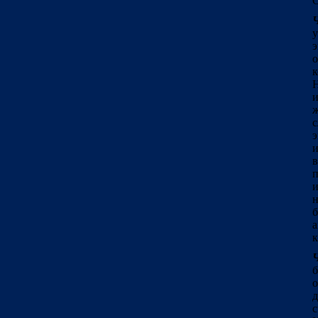
О
у
э
о
к
и
ж
с
э
и
в
п
и
б
а
к
б
о
с