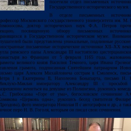
посетили отдел письменных источник
Государственного исторического музея.
В отделе письменных источник
рофессор Московского государственного университета им. М. 
Ломоносова, доктор исторических наук Ф.А. Петров проч
лекцию, посвященную обзору письменных источнико
ранящихся в Государственном историческом музее. Вниман
лушателей были представлены уникальные, подлинные русские
ностранные письменные исторические источники XII–XX веко
улла римского папы Александра III настоятелю цистерцианско
монастыря во Франции от 5 февраля 1165 года, жалованн
рамоты великого князя Василия Темного, царя Ивана Грозног
тавленая грамота, подписанная Святейшим патриархом Иово
исьмо царя Алексея Михайловича сестрам в Смоленск, пись
етра I и Екатерины II, Наполеона Бонапарта, письмо Н. 
Миклухо-Маклая императору Александру III с просьбой
азрешении жениться на девушке из Полинезии, рукопись комед
.С. Грибоедова «Горе от ума», богословское сочинение А.
омякова «Церковь одна», рукопись бесед святителя Филаре
Дроздова), фото императора Николая II с автографом и др., а так
ичное перо Н. В. Гоголя, которым он писал свои сочинения.