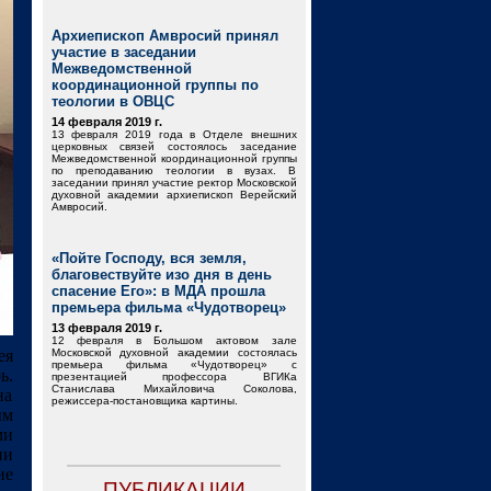
Архиепископ Амвросий принял
участие в заседании
Межведомственной
координационной группы по
теологии в ОВЦС
14 февраля 2019 г.
13 февраля 2019 года в Отделе внешних
церковных связей состоялось заседание
Межведомственной координационной группы
по преподаванию теологии в вузах. В
заседании принял участие ректор Московской
духовной академии архиепископ Верейский
Амвросий.
«Пойте Господу, вся земля,
благовествуйте изо дня в день
спасение Его»: в МДА прошла
премьера фильма «Чудотворец»
13 февраля 2019 г.
12 февраля в Большом актовом зале
ея
Московской духовной академии состоялась
премьера фильма «Чудотворец» с
ь.
презентацией профессора ВГИКа
Станислава Михайловича Соколова,
на
режиссера-постановщика картины.
ым
ми
ии
ие
ПУБЛИКАЦИИ