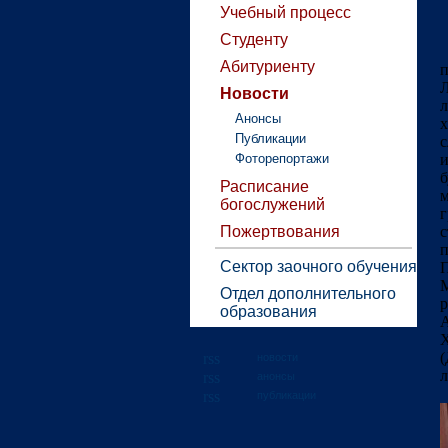
Учебный процесс
Студенту
Абитуриенту
п
Новости
Анонсы
х
Публикации
с
Фоторепортажи
и
б
Расписание
богослужений
г
Пожертвования
с
п
Сектор заочного обучения
П
Отдел дополнительного
р
образования
А
Х
(
новости
л
анонсы
публикации