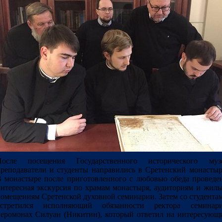
После посещения Государственного исторического муз
реподаватели и студенты направились в Сретенский монастыр
 монастыре после приготовленного с любовью обеда проведе
нтересная экскурсия по храмам монастыря, аудиториям и жил
омещениям Сретенской духовной семинарии. Затем со студента
встретился исполняющий обязанности ректора семинар
еромонах Силуан (Никитин), который ответил на интересующ