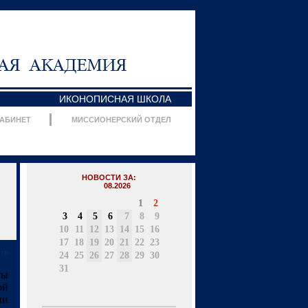
ИКОНОПИСНАЯ ШКОЛА
КАБИНЕТ
МИССИОНЕРСКИЙ ОТДЕЛ
НОВОСТИ ЗА:
08.2026
1
2
3
4
5
6
7
8
9
10
11
12
13
14
15
16
17
18
19
20
21
22
23
ати
24
25
26
27
28
29
30
31
ты
ой
ии