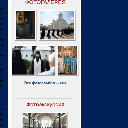
ФОТОГАЛЕРЕЯ
ть
по
ль
 к
к.
ом
ли
 в
 и
ых
 о
 и
ми
я,
нь
Все фотоальбомы >>>
ой
го
ко
Фотоэкскурсия
ря
ли
ли
ры