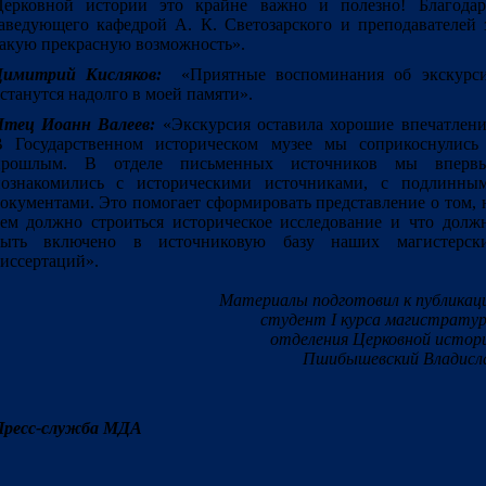
Церковной истории это крайне важно и полезно! Благода
аведующего кафедрой А. К. Светозарского и преподавателей 
акую прекрасную возможность».
Димитрий Кисляков:
«Приятные воспоминания об экскурс
станутся надолго в моей памяти».
Чтец Иоанн Валеев:
«Экскурсия оставила хорошие впечатлени
 Государственном историческом музее мы соприкоснулись
прошлым. В отделе письменных источников мы вперв
познакомились с историческими источниками, с подлинны
окументами. Это помогает сформировать представление о том, 
ем должно строиться историческое исследование и что долж
быть включено в источниковую базу наших магистерск
иссертаций».
Материалы подготовил к публикац
студент I курса магистрату
отделения Церковной истор
Пшибышевский Владисл
Пресс-служба МДА