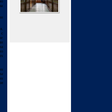
рю
за
ии
я.
 с
ые
ми
на
но
их
ии
ры
ии
ав