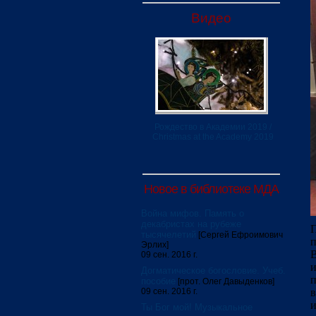
Видео
Рождество в Академии 2019 /
Christmas at the Academy 2019
Новое в библиотеке МДА
Война мифов. Память о
декабристах на рубеже
тысячелетий
[Сергей Ефроимович
п
Эрлих]
В
09 сен. 2016 г.
и
Догматическое богословие. Учеб.
п
пособие
[прот. Олег Давыденков]
09 сен. 2016 г.
и
Ты Бог мой! Музыкальное