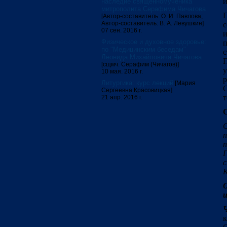
и
наследие священномученика
митрополита Серафима Чичагова
П
[Автор-составитель: О. И. Павлова;
Автор-составитель: В. А. Левушкин]
07 сен. 2016 г.
Физическое и духовное здоровье:
по "Медицинским беседам"
с
Леонида Михайловича Чичагова
П
[сщмч. Серафим (Чичагов)]
у
10 мая. 2016 г.
р
Литургика: курс лекций
[Мария
С
Сергеевна Красовицкая]
т
21 апр. 2016 г.
п
п
Г
с
К
и
Ч
к