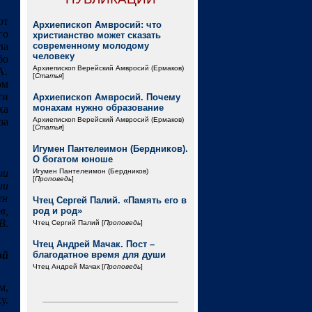
ют
Архиепископ Амвросий: что
го
христианство может сказать
ла
современному молодому
человеку
бо
Архиепископ Верейский Амвросий (Ермаков)
А.
[
Статья
]
ом
ти
Архиепископ Амвросий. Почему
монахам нужно образование
ха
за
Архиепископ Верейский Амвросий (Ермаков)
[
Статья
]
Игумен Пантелеимон (Бердников).
О богатом юноше
ии
Игумен Пантелеимон (Бердников)
[
Проповедь
]
ии
ен
Чтец Сергей Палий. «Память его в
в,
род и род»
В.
Чтец Сергий Палий [
Проповедь
]
Чтец Андрей Мачак. Пост –
ой
благодатное время для души
Чтец Андрей Мачак [
Проповедь
]
м,
у.