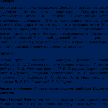
х вопросы.
реподаватели и студенты кафедры Церковной истории выража
сердечную благодарность директору Государственно
исторического музея А.К. Левыкину и сотрудникам отде
письменных источников ГИМ за организацию лекции. Осо
туденты благодарят главного научного сотрудника музея Ф. 
етрова за проведение лекции на высоком профессиональн
ровне. Также студенты благодарят исполняющего обязаннос
ектора Московской Сретенской духовной семинарии иеромона
илуана (Никитина), студентов семинарии и братию монастыря 
еплый и радушный прием и проведение экскурсии.
Справка:
Состав группы: заведующий кафедрой Церковной истор
рофессор А. К. Светозарский, заведующий кафедрой Филолог
рофессор В. М. Кириллин, доцент М. В. Первушин, доцент игум
ерасим (Дьячков), старший преподаватель И. Е. Кожевнико
туденты Р. В. Булдаков, И. И. Валеев, А. А. Макущенко, Д. 
исляков, В. И. Пшибышевский, Г. С. Черепенин.
Отзывы студентов I курса магистратуры кафедры Церковн
стории:
тец Георгий Черепенин:
«Хочется выразить благодарность все
то организовал и сделал возможной эту увлекательную поездк