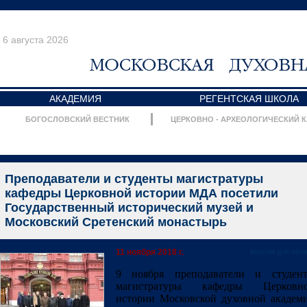
6 августа 2026
АКАДЕМИЯ
РЕГЕНТСКАЯ ШКОЛА
БОГОСЛОВСКИЙ ВЕСТНИК
ЦЕРКОВНО - АРХЕОЛОГИЧЕСКИЙ 
Преподаватели и студенты магистратуры
кафедры Церковной истории МДА посетили
Государственный исторический музей и
Московский Сретенский монастырь
11 ноября 2018 г.
версия для печ
9 ноября преподаватели и студен
магистратуры кафедры Церковн
истории Московской духовной академ