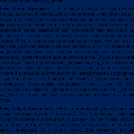
на была очень важной для нас».
Чтец Роман Булдаков:
«В первую очередь хочется отмети
никальный способ распределения экспонатов: залы оформлены 
похам и по культурным центрам. Каждый зал имеет особый сти
формления, и расположенные в нем экспонаты относятся только
онкретной эпохе: каменный век, бронзовый век, железный ве
Невероятно контрастный переход между языческим период
стории Руси и периодом христианским: только что мы виде
естокое убийство жены умершего человека, и вот мы переходим
ледующий зал, здесь уже первые рукописные книги, кресты
кспонаты, символизирующие нравственность. Отдел письменн
сточников хранит уникальные документы, свидетельствующие
ажнейших вехах истории нашего Отечества, многие из указов
осланий написаны собственноручно императорами, патриарха
 царями. И все это бережно оберегается хранителями музе
настоящими, преданными мастерами своего дела. Я оче
лагодарен, что кафедра Церковной истории Московской духовн
кадемии организовала эту замечательную поездку для наше
урса».
Чтец Андрей Макущенко:
«Мне лично впервые удалось настоль
лизко соприкоснуться с историей. Это произошло благода
тделу письменных источников, в котором мы не только увиде
древнейшие исторические документы и грамоты, но и име
частье подержать их в своих руках. Для студентов кафед