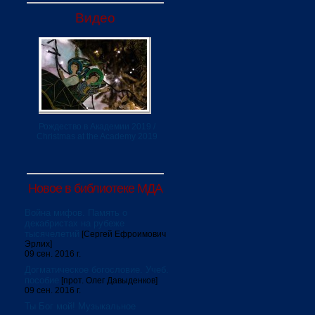
Видео
Рождество в Академии 2019 /
Christmas at the Academy 2019
Новое в библиотеке МДА
Война мифов. Память о
декабристах на рубеже
тысячелетий
[Сергей Ефроимович
Эрлих]
09 сен. 2016 г.
Догматическое богословие. Учеб.
пособие
[прот. Олег Давыденков]
09 сен. 2016 г.
Ты Бог мой! Музыкальное