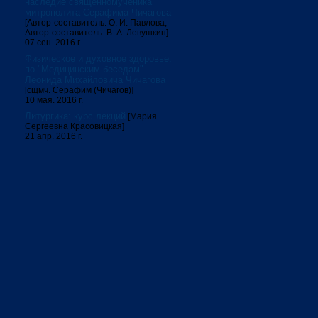
наследие священномученика
митрополита Серафима Чичагова
[Автор-составитель: О. И. Павлова;
Автор-составитель: В. А. Левушкин]
07 сен. 2016 г.
Физическое и духовное здоровье:
по "Медицинским беседам"
Леонида Михайловича Чичагова
[сщмч. Серафим (Чичагов)]
10 мая. 2016 г.
Литургика: курс лекций
[Мария
Сергеевна Красовицкая]
21 апр. 2016 г.