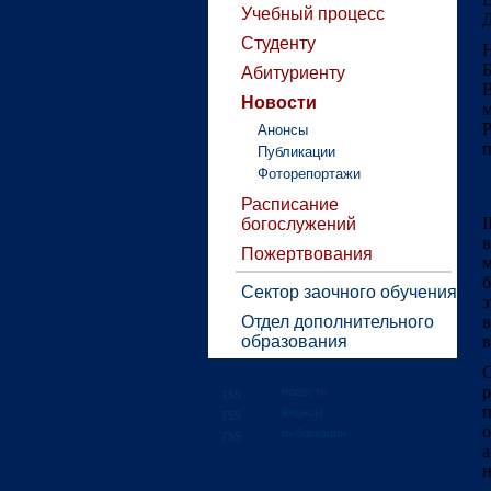
Учебный процесс
Д
Студенту
Н
Б
Абитуриенту
Новости
м
Р
Анонсы
п
Публикации
Фоторепортажи
Расписание
I
богослужений
в
Пожертвования
м
б
Сектор заочного обучения
э
Отдел дополнительного
в
образования
в
новости
п
анонсы
о
публикации
н