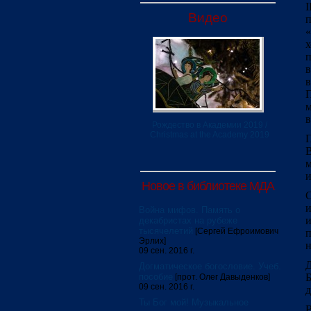
I
Видео
п
«
х
п
в
в
П
м
в
Рождество в Академии 2019 /
Christmas at the Academy 2019
П
и
Новое в библиотеке МДА
C
Война мифов. Память о
и
декабристах на рубеже
тысячелетий
[Сергей Ефроимович
п
Эрлих]
н
09 сен. 2016 г.
Догматическое богословие. Учеб.
пособие
Б
[прот. Олег Давыденков]
09 сен. 2016 г.
д
Ты Бог мой! Музыкальное