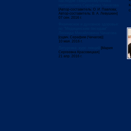
наследие священномученика
к
митрополита Серафима Чичагова
[Автор-составитель: О. И. Павлова;
с
Автор-составитель: В. А. Левушкин]
07 сен. 2016 г.
Физическое и духовное здоровье:
по "Медицинским беседам"
Леонида Михайловича Чичагова
[сщмч. Серафим (Чичагов)]
10 мая. 2016 г.
Литургика: курс лекций
[Мария
Сергеевна Красовицкая]
21 апр. 2016 г.