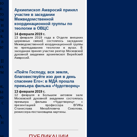
но
и.
Архиепископ Амвросий принял
то
участие в заседании
ем
Межведомственной
координационной группы по
 и
теологии в ОВЦС
ся
14 февраля 2019 г.
я.
13 февраля 2019 года в Отделе внешних
 в
церковных связей состоялось заседание
Межведомственной координационной группы
не
по преподаванию теологии в вузах. В
заседании принял участие ректор Московской
духовной академии архиепископ Верейский
Амвросий.
II
ах
ем
«Пойте Господу, вся земля,
благовествуйте изо дня в день
спасение Его»: в МДА прошла
м,
премьера фильма «Чудотворец»
на
13 февраля 2019 г.
12 февраля в Большом актовом зале
во
Московской духовной академии состоялась
 с
премьера фильма «Чудотворец» с
презентацией профессора ВГИКа
Станислава Михайловича Соколова,
режиссера-постановщика картины.
.
 и
ПУБЛИКАЦИИ
ые