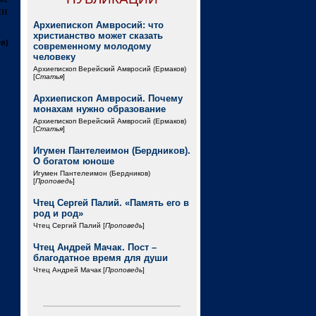
ни
Архиепископ Амвросий: что
христианство может сказать
в)
современному молодому
человеку
Архиепископ Верейский Амвросий (Ермаков)
[
Статья
]
Архиепископ Амвросий. Почему
монахам нужно образование
Архиепископ Верейский Амвросий (Ермаков)
[
Статья
]
Игумен Пантелеимон (Бердников).
О богатом юноше
Игумен Пантелеимон (Бердников)
[
Проповедь
]
Чтец Сергей Палий. «Память его в
род и род»
Чтец Сергий Палий [
Проповедь
]
Чтец Андрей Мачак. Пост –
благодатное время для души
Чтец Андрей Мачак [
Проповедь
]