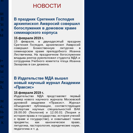
НОВОСТИ
ии
II
В праздник Сретения Господня
архиепископ Амвросий совершил
ти
богослужения в домовом храме
 в
семинарского корпуса
на
15 февраля 2019 г.
15 февраля, в двунадесятый праздник
Сретения Господня, архиепископ Амвросий
совершил Божественную литургию в
семинарском храме преподобного Иоанна
Лествичника. На праздничном богослужении
владыка ректор рукоположил студента МДА и
м»
сотрудника Учебного комитета чтеца Иоанна
Захарова в сан диакона.
им
ны
 –
В Издательстве МДА вышел
ям
новый научный журнал Академии
й,
«Праксис»
15 февраля 2019 г.
Издательство МДА представляет первый
номер нового научного журнала Московской
ым
духовной академии «Праксис». Журнал
ы,
объединяет публикации, соответствующие
паспортам научных специальностей ВАК
вь
26.00.00 (Теология) и 12.00.01 (Теория и
история права и государства; история учений
ые
о праве и государстве), и охватывает такие
 к
предметы, как каноническое право,
литургика, пасторология, юридические науки,
педагогика и т. д.