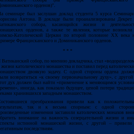
оминиканского орденов)"
.
а семинаре был заслушан доклад студента 5 курса Семинар
орисова Антона. В докладе были проанализированы Декрет 
Ватиканского собора, касающийся жизни и деятельнос
онашеских орденов, а также те явления, которые возникли
имско-Католической Церкви по второй половине XX века 
римере Францисканского и Доминиканского орденов.
* * *
I Ватиканский собор, по мнению докладчика, стал «водораздело
 жизни католического монашества и поставил перед католическ
онашеством двоякую задачу. С одной стороны ордена долж
ыли возвратиться «к своему первоначальному духу», с другой
тот дух должен был найти «применение к меняющимся услови
ремени», иногда, как показало будущее, ценой потери традици
еками хранившихся западным монашеством.
Состоявшиеся преобразования привели как к положительн
результатам, так и к весьма спорным: с одной сторон
роизведенные изменения заставили католических монахов вно
братить внимание на важность созерцательной жизни и ин
аспекты истинной монашеской жизни, с другой – привели
егативным последствиям.