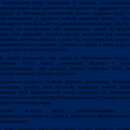
I Ватиканский собор, подчеркнул А. Борисов, последователь
роводил идею «равноценности» монашеского и мирянского пут
Декрет об обновлении монашеской жизни» содержит идею, ч
отя монашество и является особым духовным путем – пут
освящения себя Богу для «осуществления евангельских советов
ерного их исполнения», оно (монашество) однако не являет
ыше пути мирянина, которого вполне достаточно для спасени
одобная политика привела к тому, что люди перестали видеть
онашестве нечто особенное, отличное от жизни в миру, и уже 
идели смысла принимать постриг.
о словам докладчика, еще одним из отрицательных плодов 
Ватикана стала утрата значимости общины в глаз
монашествующих, для которых община перестала быть т
деалом, которому надлежит следовать.
оциальные вопросы (помощь бедным, наркоманам, беженца
инвалидам, разного рода больным) вынудили многие орде
зменить свой традиционный облик, поскольку их руководст
осчитало его плохо приспособленным для встречи лицом к лицу
овым положением вещей.
Данные явления были проиллюстрированы А
орисовым примерами из жизни и деятельности францисканцев
оминиканцев.
В ходе семинара докладчику были заданы вопросы, котор