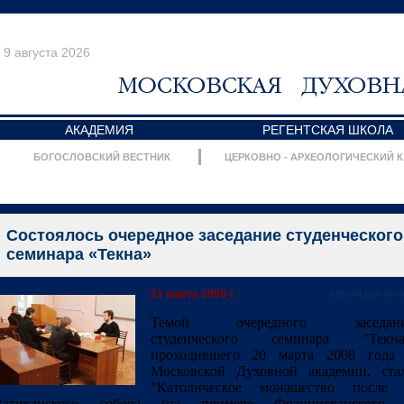
9 августа 2026
АКАДЕМИЯ
РЕГЕНТСКАЯ ШКОЛА
БОГОСЛОВСКИЙ ВЕСТНИК
ЦЕРКОВНО - АРХЕОЛОГИЧЕСКИЙ 
Состоялось очередное заседание студенческого
семинара «Текна»
21 марта 2008 г.
версия для печ
Темой очередного заседан
студенческого семинара "Текна
проходившего 20 марта 2008 года
Московской Духовной академии, ста
"Католическое монашество после 
Ватиканского собора (на примере Францисканского