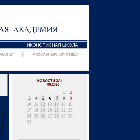
ИКОНОПИСНАЯ ШКОЛА
КАБИНЕТ
МИССИОНЕРСКИЙ ОТДЕЛ
НОВОСТИ ЗА:
08.2026
1
2
3
4
5
6
7
8
9
ати
10
11
12
13
14
15
16
17
18
19
20
21
22
23
ия
24
25
26
27
28
29
30
",
31
 в
ло
II
 и