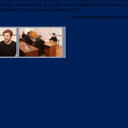
асались молитвенной практики, устава, обрядовой стороны жиз
овременного католического монашества.
Пресс-служба МДА (фото: Е. Матвее