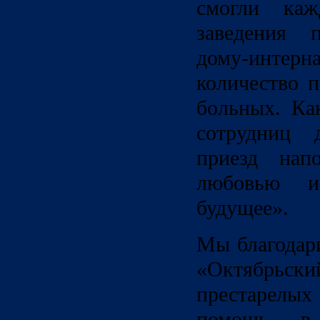
смогли ка
заведения 
дому-интерна
количество 
больных. Ка
сотрудниц д
приезд нап
любовью 
будущее».
Мы благодар
«Октябрьск
престарелых
помощь в 