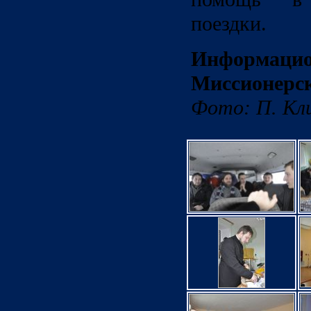
поездки.
Информа
Миссионерс
Фото: П. Кл