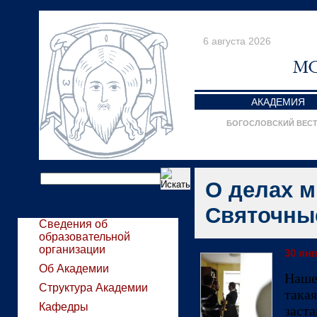
6 августа 2026
АКАДЕМИЯ
БОГОСЛОВСКИЙ ВЕС
О делах м
Святочны
Сведения об
образовательной
организации
30 янв
Об Академии
Наше 
Структура Академии
така
Кафедры
заст