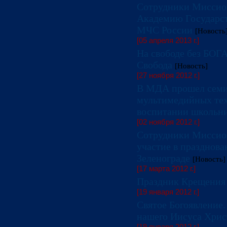
Сотрудники Миссио
Академию Государс
МЧС России
[Новость
[05 апреля 2013 г.]
На свободе без БОГ
Свобода
[Новость]
[27 ноября 2012 г.]
В МДА прошел семин
мультимедийных тех
воспитании школьн
[02 ноября 2012 г.]
Сотрудники Миссио
участие в празднова
Зеленограде
[Новость]
[17 марта 2012 г.]
Праздник Крещения 
[19 января 2012 г.]
Святое Богоявление.
нашего Иисуса Хрис
[19 января 2012 г.]