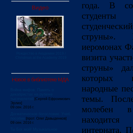
года. В с
Видео
студент
студенческ
струны»
. В
иеромонах Фа
Рождество в Академии 2019 /
визита учас
Christmas at the Academy 2019
струны»
дал
которых и
Новое в библиотеке МДА
народные пе
Война мифов. Память о
декабристах на рубеже
темы. После
тысячелетий
[Сергей Ефроимович
Эрлих]
молебен в
09 сен. 2016 г.
Догматическое богословие. Учеб.
находитс
пособие
[прот. Олег Давыденков]
09 сен. 2016 г.
интерната. 
Ты Бог мой! Музыкальное