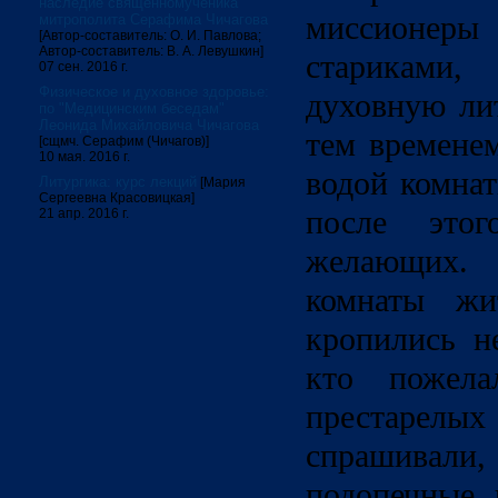
наследие священномученика
миссионеры 
митрополита Серафима Чичагова
[Автор-составитель: О. И. Павлова;
Автор-составитель: В. А. Левушкин]
стариками
07 сен. 2016 г.
Физическое и духовное здоровье:
духовную ли
по "Медицинским беседам"
Леонида Михайловича Чичагова
тем времене
[сщмч. Серафим (Чичагов)]
10 мая. 2016 г.
водой комнат
Литургика: курс лекций
[Мария
Сергеевна Красовицкая]
после этог
21 апр. 2016 г.
желающих. 
комнаты жит
кропились не
кто пожела
престарел
спрашива
подопечные, 