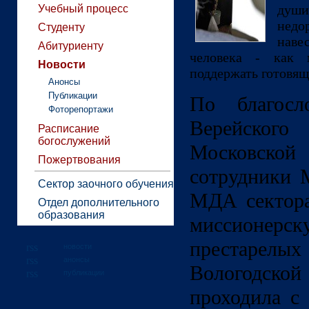
души
Учебный процесс
нед
Студенту
нав
Абитуриенту
человека - как 
Новости
поддержать готовящ
Анонсы
Публикации
По благосл
Фоторепортажи
Верейског
Расписание
богослужений
Московской
Пожертвования
сотрудники 
Сектор заочного обучения
МДА сектора
Отдел дополнительного
образования
миссионерс
престаре
новости
анонсы
Вологодско
публикации
проходила с