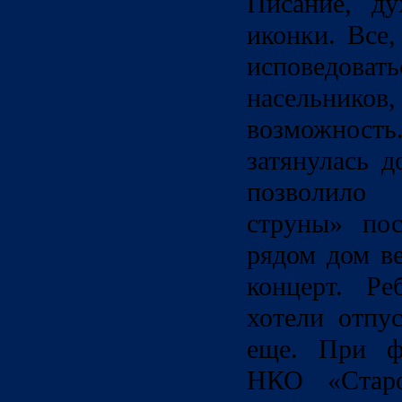
Писание, ду
иконки. Все,
исповедов
насельников
возможност
затянулась д
позволило
струны» пос
рядом дом ве
концерт. Ре
хотели отпу
еще. При ф
НКО «Стар