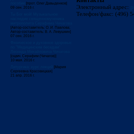
Контакты
пособие
[прот. Олег Давыденков]
Электронный адрес:
p
09 сен. 2016 г.
Телефон/факс: (496) 5
Ты Бог мой! Музыкальное
наследие священномученика
митрополита Серафима Чичагова
[Автор-составитель: О. И. Павлова;
Автор-составитель: В. А. Левушкин]
07 сен. 2016 г.
Физическое и духовное здоровье:
по "Медицинским беседам"
Леонида Михайловича Чичагова
[сщмч. Серафим (Чичагов)]
10 мая. 2016 г.
Литургика: курс лекций
[Мария
Сергеевна Красовицкая]
21 апр. 2016 г.