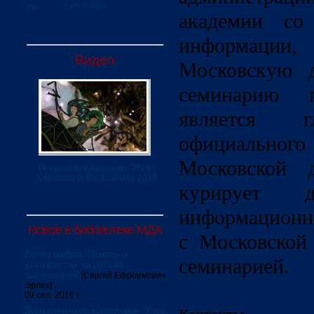
публикации
академии со
информаци
Видео
Московскую 
семинарию 
является г
официально
Московской 
Рождество в Академии 2019 /
Christmas at the Academy 2019
курирует д
информационны
Новое в библиотеке МДА
с Московской
Война мифов. Память о
семинарией.
декабристах на рубеже
тысячелетий
[Сергей Ефроимович
Эрлих]
09 сен. 2016 г.
Догматическое богословие. Учеб.