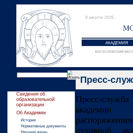
9 августа 2026
АКАДЕМИЯ
БОГОСЛОВСКИЙ ВЕС
Пресс-слу
Сведения об
Пресс-служба
образовательной
организации
академии
Об Академии
распоряжение
История
Нормативные документы
духовной ак
Научная жизнь