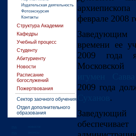
Издательская деятельность
архиепископа
Фотоэкскурсия
феврале 2008 г
Контакты
Структура Академии
Заведующим
Кафедры
Учебный процесс
времени ее у
Студенту
2009 года я
Абитуриенту
Московской
Новости
игумен Савва
Расписание
богослужений
2009 года до
Пожертвования
Суханов
.
Сектор заочного обучения
Отдел дополнительного
Заведующи
образования
обеспечивае
новости
администраци
анонсы