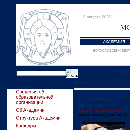
8 августа 2026
АКАДЕМИЯ
БОГОСЛОВСКИЙ ВЕС
Чтец
Выбор автора
Сведения об
образовательной
О суетливости
организации
[Проповедь]
Об Академии
Чтец Кирилл Воробьев, сту
практических дисциплин)
Структура Академии
Кафедры