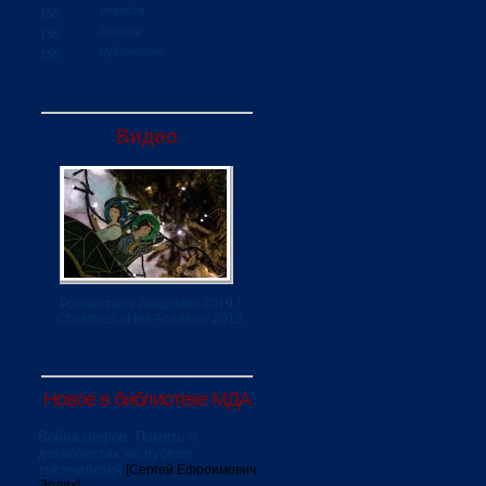
новости
анонсы
публикации
Видео
Рождество в Академии 2019 /
Christmas at the Academy 2019
Новое в библиотеке МДА
Война мифов. Память о
декабристах на рубеже
тысячелетий
[Сергей Ефроимович
Эрлих]