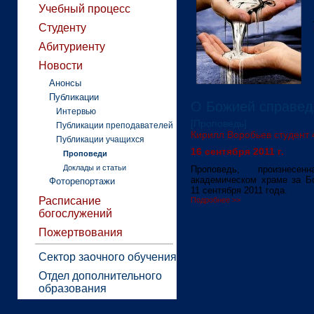
Учебный процесс
Студенту
Абитуриенту
Новости
Анонсы
Публикации
О Божией справед
Интервью
[Проповедь]
Публикации преподавателей
Кирилл Воробьев студент 4
Публикации учащихся
16 сентября 2011 г.
Проповеди
Доклады и статьи
Проповедь, произнесе
академическом храме за Б
Фоторепортажи
11 сентября 2011 года.
Расписание
Подробнее >>
богослужений
Пожертвования
Сектор заочного обучения
Отдел дополнительного
образования