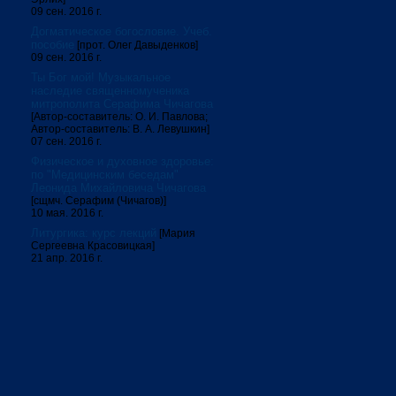
09 сен. 2016 г.
Догматическое богословие. Учеб.
пособие
[прот. Олег Давыденков]
09 сен. 2016 г.
Ты Бог мой! Музыкальное
наследие священномученика
митрополита Серафима Чичагова
[Автор-составитель: О. И. Павлова;
Автор-составитель: В. А. Левушкин]
07 сен. 2016 г.
Физическое и духовное здоровье:
по "Медицинским беседам"
Леонида Михайловича Чичагова
[сщмч. Серафим (Чичагов)]
10 мая. 2016 г.
Литургика: курс лекций
[Мария
Сергеевна Красовицкая]
21 апр. 2016 г.