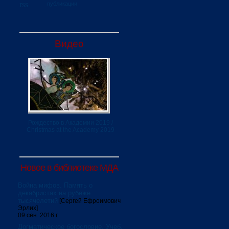
публикации
Видео
Рождество в Академии 2019 /
Christmas at the Academy 2019
Новое в библиотеке МДА
Война мифов. Память о
декабристах на рубеже
тысячелетий
[Сергей Ефроимович
Эрлих]
09 сен. 2016 г.
Догматическое богословие. Учеб.