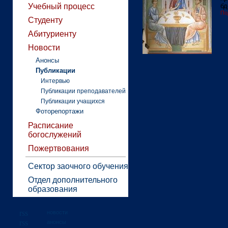
Учебный процесс
бд
По
Студенту
Абитуриенту
Новости
Анонсы
Публикации
Интервью
Публикации преподавателей
Публикации учащихся
Фоторепортажи
Расписание
богослужений
Пожертвования
Сектор заочного обучения
Отдел дополнительного
образования
новости
анонсы