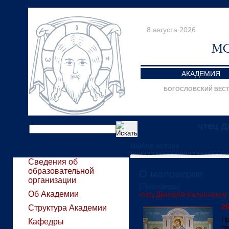
8 августа 2026
АКАДЕМИЯ
БОГОСЛОВСКИЙ ВЕС
чтец 
Выбор автора
Сведения об
образовательной
О маловерии
организации
[Проповедь]
Об Академии
чтец Дмитрий Калинников с
26
Структура Академии
Пр
Кафедры
пр