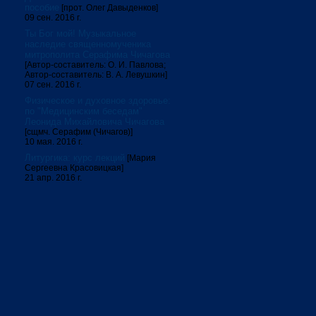
пособие
[прот. Олег Давыденков]
09 сен. 2016 г.
Ты Бог мой! Музыкальное
наследие священномученика
митрополита Серафима Чичагова
[Автор-составитель: О. И. Павлова;
Автор-составитель: В. А. Левушкин]
07 сен. 2016 г.
Физическое и духовное здоровье:
по "Медицинским беседам"
Леонида Михайловича Чичагова
[сщмч. Серафим (Чичагов)]
10 мая. 2016 г.
Литургика: курс лекций
[Мария
Сергеевна Красовицкая]
21 апр. 2016 г.