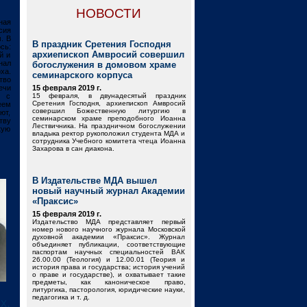
НОВОСТИ
ная
сия
. В
В праздник Сретения Господня
сь:
архиепископ Амвросий совершил
й и
нал
богослужения в домовом храме
ха.
семинарского корпуса
тво
ечи
15 февраля 2019 г.
е с
15 февраля, в двунадесятый праздник
Сретения Господня, архиепископ Амвросий
еем
совершил Божественную литургию в
ют,
семинарском храме преподобного Иоанна
тву
Лествичника. На праздничном богослужении
кую
владыка ректор рукоположил студента МДА и
сотрудника Учебного комитета чтеца Иоанна
Захарова в сан диакона.
В Издательстве МДА вышел
новый научный журнал Академии
«Праксис»
15 февраля 2019 г.
Издательство МДА представляет первый
номер нового научного журнала Московской
духовной академии «Праксис». Журнал
объединяет публикации, соответствующие
паспортам научных специальностей ВАК
26.00.00 (Теология) и 12.00.01 (Теория и
история права и государства; история учений
о праве и государстве), и охватывает такие
предметы, как каноническое право,
литургика, пасторология, юридические науки,
педагогика и т. д.
х,