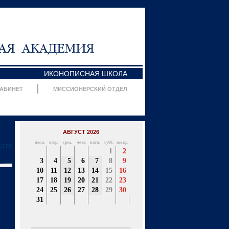
ИКОНОПИСНАЯ ШКОЛА
КАБИНЕТ
МИССИОНЕРСКИЙ ОТДЕЛ
АВГУСТ 2026
понд.
втор.
сред.
четв.
пятн.
субб.
воскр.
дате
1
2
3
4
5
6
7
8
9
10
11
12
13
14
15
16
17
18
19
20
21
22
23
24
25
26
27
28
29
30
31