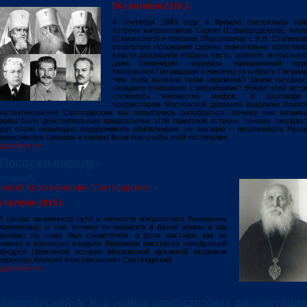
06 сентября 2016 г.
4 сентября 1943 года в Кремле состоялась тай
встреча митрополитов Сергия (Страгородского), Алек
(Симанского) и Николая (Ярушевича) с И.В. Сталиным
результате положение Церкви значительно облегчило
власти разрешили открыть часть церквей, монастыре
даже семинарий, издавать официальный жур
Московской Патриархии и наконец-то избрать Патриар
Чем была вызвана такая перемена? Зачем государс
наладило отношения с верующими? Вокруг этой встр
сложилось множество мифов. В разговор
профессором Московской духовной академии Алекс
онстантиновичем Светозарским мы попытались разобраться, почему они возника
аковы были действительные предпосылки этой памятной встречи, почему государс
друг стало невыгодно поддерживать обновленцев, но выгодно – легализовать Русс
равославную Церковь и каковы были масштабы этой «оттепели».
одробнее >>
Послужи народу»
Интервью]
лексей Константинович Светозарский
6 октября 2015 г.
б уроках жизненного пути и личности митрополита Вениамина
Федченкова), о том, почему он оказался в Белой армии и как
ценивал то, чему был свидетелем, о роли пастыря, как ее
онимал и воплощал владыка Вениамин рассказал заведующий
афедрой Церковной истории Московской духовной академии
офессор Алексей Константинович Светозарский.
одробнее >>
ветозарский А. К. о новых кандидатских диссертация