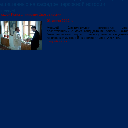
ащищенных на кафедре церковной истории
Интервью]
лексей Константинович Светозарский
01 июля 2012 г.
Алексей Константинович поделился сво
впечатлениями о двух кандидатских работах, кото
были написаны под его руководством и защищен
Московской духовной академии 27 июня 2012 года.
Подробнее >>