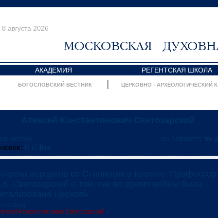
8 августа 2026
АКАДЕМИЯ
РЕГЕНТСКАЯ ШКОЛА
БОГОСЛОВСКИЙ ВЕСТНИК
ЦЕРКОВНО - АРХЕОЛОГИЧЕСКИЙ 
Алексей Константинович Светозарский
ор автора
по алфавиту
по 
оловок:
В
С
Все
стреча иерархов со Сталиным в Кремле: Профессор
.К. Светозарский о том, как во время войны была
егализована Церковь
Интервью]
лексей Константинович Светозарский