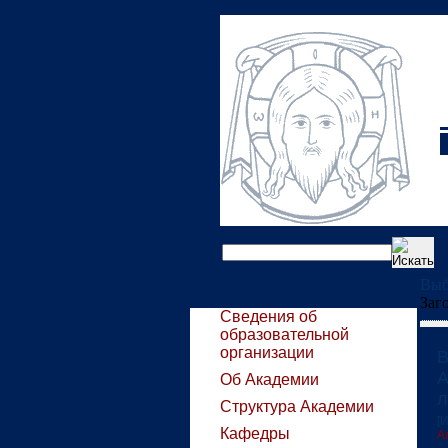
Выб
Заг
Сведения об
образовательной
организации
В
А
Об Академии
л
Структура Академии
[
Кафедры
А