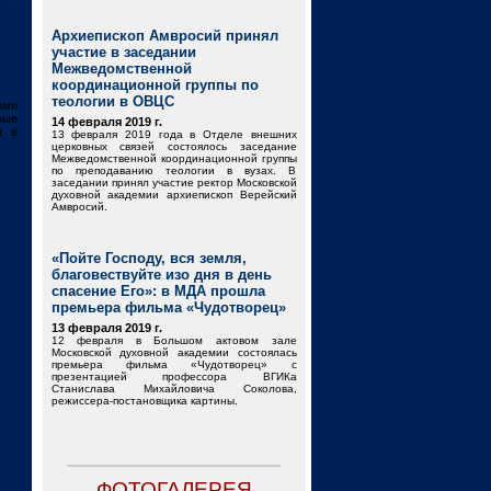
Архиепископ Амвросий принял
участие в заседании
Межведомственной
координационной группы по
теологии в ОВЦС
ими
рые
14 февраля 2019 г.
ы в
13 февраля 2019 года в Отделе внешних
церковных связей состоялось заседание
Межведомственной координационной группы
по преподаванию теологии в вузах. В
заседании принял участие ректор Московской
духовной академии архиепископ Верейский
Амвросий.
«Пойте Господу, вся земля,
благовествуйте изо дня в день
спасение Его»: в МДА прошла
премьера фильма «Чудотворец»
13 февраля 2019 г.
12 февраля в Большом актовом зале
Московской духовной академии состоялась
премьера фильма «Чудотворец» с
презентацией профессора ВГИКа
Станислава Михайловича Соколова,
режиссера-постановщика картины.
ФОТОГАЛЕРЕЯ