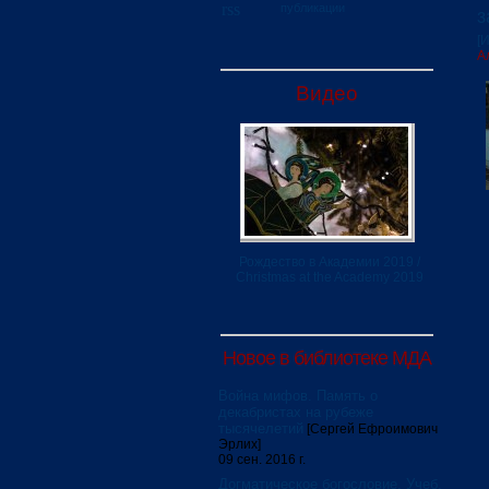
публикации
з
[
А
Видео
Рождество в Академии 2019 /
Christmas at the Academy 2019
Новое в библиотеке МДА
Война мифов. Память о
декабристах на рубеже
тысячелетий
[Сергей Ефроимович
Эрлих]
09 сен. 2016 г.
Догматическое богословие. Учеб.