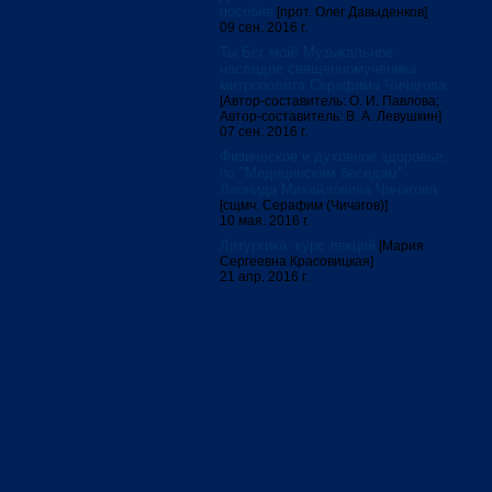
пособие
[прот. Олег Давыденков]
09 сен. 2016 г.
Ты Бог мой! Музыкальное
наследие священномученика
митрополита Серафима Чичагова
[Автор-составитель: О. И. Павлова;
Автор-составитель: В. А. Левушкин]
07 сен. 2016 г.
Физическое и духовное здоровье:
по "Медицинским беседам"
Леонида Михайловича Чичагова
[сщмч. Серафим (Чичагов)]
10 мая. 2016 г.
Литургика: курс лекций
[Мария
Сергеевна Красовицкая]
21 апр. 2016 г.