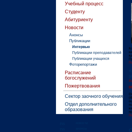
Учебный процесс
Студенту
Абитуриенту
Новости
Анонсы
Публикации
Интервью
К
к
Публикации преподавателей
в
Публикации учащихся
П
П
Фоторепортажи
«
Расписание
[
богослужений
А
Пожертвования
0
О
Сектор заочного обучения
(
о
Отдел дополнительного
п
к
образования
пр
П
новости
анонсы
С