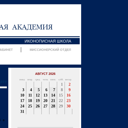
ИКОНОПИСНАЯ ШКОЛА
КАБИНЕТ
МИССИОНЕРСКИЙ ОТДЕЛ
АВГУСТ 2026
понд.
втор.
сред.
четв.
пятн.
субб.
воскр.
дате
1
2
3
4
5
6
7
8
9
10
11
12
13
14
15
16
17
18
19
20
21
22
23
24
25
26
27
28
29
30
31
й в