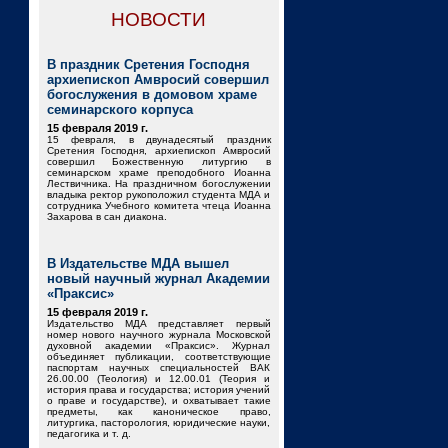
НОВОСТИ
В праздник Сретения Господня
архиепископ Амвросий совершил
богослужения в домовом храме
семинарского корпуса
15 февраля 2019 г.
15 февраля, в двунадесятый праздник
Сретения Господня, архиепископ Амвросий
совершил Божественную литургию в
семинарском храме преподобного Иоанна
Лествичника. На праздничном богослужении
владыка ректор рукоположил студента МДА и
сотрудника Учебного комитета чтеца Иоанна
Захарова в сан диакона.
В Издательстве МДА вышел
новый научный журнал Академии
«Праксис»
15 февраля 2019 г.
Издательство МДА представляет первый
номер нового научного журнала Московской
духовной академии «Праксис». Журнал
объединяет публикации, соответствующие
паспортам научных специальностей ВАК
26.00.00 (Теология) и 12.00.01 (Теория и
история права и государства; история учений
о праве и государстве), и охватывает такие
предметы, как каноническое право,
литургика, пасторология, юридические науки,
педагогика и т. д.