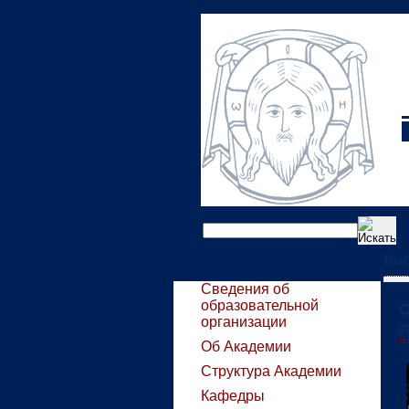
Выб
Сведения об
образовательной
С
организации
[
Ч
Об Академии
Структура Академии
Кафедры