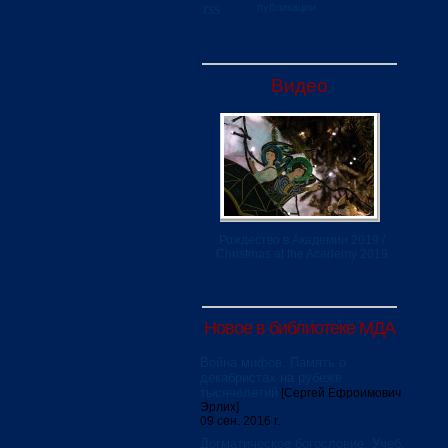
публикации
Видео
Рождество в Академии 2019 /
Christmas at the Academy 2019
Новое в библиотеке МДА
Война мифов. Память о
декабристах на рубеже
тысячелетий
[Сергей Ефроимович
Эрлих]
09 сен. 2016 г.
Догматическое богословие. Учеб.