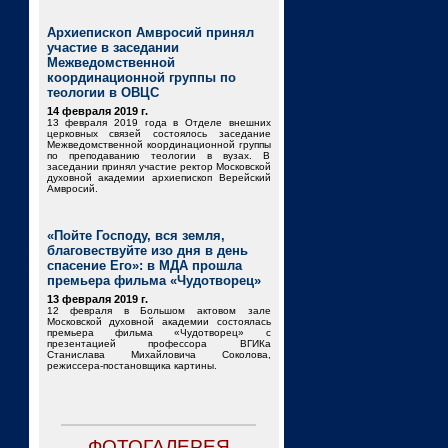
Архиепископ Амвросий принял
участие в заседании
Межведомственной
координационной группы по
теологии в ОВЦС
14 февраля 2019 г.
13 февраля 2019 года в Отделе внешних
церковных связей состоялось заседание
Межведомственной координационной группы
по преподаванию теологии в вузах. В
заседании принял участие ректор Московской
духовной академии архиепископ Верейский
Амвросий.
«Пойте Господу, вся земля,
благовествуйте изо дня в день
спасение Его»: в МДА прошла
премьера фильма «Чудотворец»
13 февраля 2019 г.
12 февраля в Большом актовом зале
Московской духовной академии состоялась
премьера фильма «Чудотворец» с
презентацией профессора ВГИКа
Станислава Михайловича Соколова,
режиссера-постановщика картины.
ФОТОГАЛЕРЕЯ