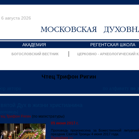
6 августа 2026
АКАДЕМИЯ
РЕГЕНТСКАЯ ШКОЛА
БОГОСЛОВСКИЙ ВЕСТНИК
ЦЕРКОВНО - АРХЕОЛОГИЧЕСКИЙ 
Чтец Трифон Ригин
ор автора
по алфавиту
по 
вятой Дух в жизни христианина
Проповедь]
тец Трифон Ригин
(по магистратуры)
05 июня 2017 г.
Проповедь произнесена за Божественной литургие
праздник Святой Троицы 4 июня 2017 года.
Подробнее >>