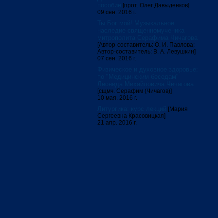
пособие
[прот. Олег Давыденков]
09 сен. 2016 г.
Ты Бог мой! Музыкальное
наследие священномученика
митрополита Серафима Чичагова
[Автор-составитель: О. И. Павлова;
Автор-составитель: В. А. Левушкин]
07 сен. 2016 г.
Физическое и духовное здоровье:
по "Медицинским беседам"
Леонида Михайловича Чичагова
[сщмч. Серафим (Чичагов)]
10 мая. 2016 г.
Литургика: курс лекций
[Мария
Сергеевна Красовицкая]
21 апр. 2016 г.