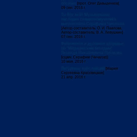
пособие
[прот. Олег Давыденков]
09 сен. 2016 г.
Ты Бог мой! Музыкальное
наследие священномученика
митрополита Серафима Чичагова
[Автор-составитель: О. И. Павлова;
Автор-составитель: В. А. Левушкин]
07 сен. 2016 г.
Физическое и духовное здоровье:
по "Медицинским беседам"
Леонида Михайловича Чичагова
[сщмч. Серафим (Чичагов)]
10 мая. 2016 г.
Литургика: курс лекций
[Мария
Сергеевна Красовицкая]
21 апр. 2016 г.