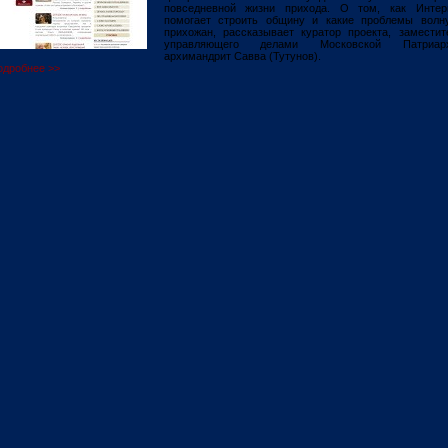
повседневной жизни прихода. О том, как Интер
помогает строить общину и какие проблемы волн
прихожан, рассказывает куратор проекта, заместит
управляющего делами Московской Патриар
архимандрит Савва (Тутунов).
одробнее >>