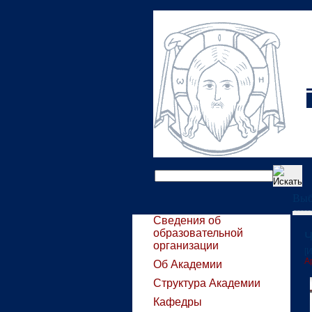
Выб
Сведения об
образовательной
Ч
организации
[
А
Об Академии
Структура Академии
Кафедры