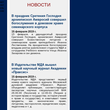
нет
НОВОСТИ
уют
ель
хии
В праздник Сретения Господня
архиепископ Амвросий совершил
богослужения в домовом храме
семинарского корпуса
15 февраля 2019 г.
15 февраля, в двунадесятый праздник
Сретения Господня, архиепископ Амвросий
совершил Божественную литургию в
семинарском храме преподобного Иоанна
Лествичника. На праздничном богослужении
владыка ректор рукоположил студента МДА и
сотрудника Учебного комитета чтеца Иоанна
Захарова в сан диакона.
В Издательстве МДА вышел
новый научный журнал Академии
«Праксис»
15 февраля 2019 г.
Издательство МДА представляет первый
номер нового научного журнала Московской
духовной академии «Праксис». Журнал
объединяет публикации, соответствующие
паспортам научных специальностей ВАК
26.00.00 (Теология) и 12.00.01 (Теория и
история права и государства; история учений
о праве и государстве), и охватывает такие
предметы, как каноническое право,
литургика, пасторология, юридические науки,
педагогика и т. д.