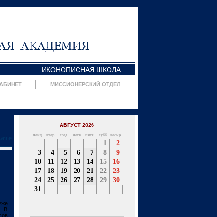
ИКОНОПИСНАЯ ШКОЛА
КАБИНЕТ
МИССИОНЕРСКИЙ ОТДЕЛ
АВГУСТ 2026
понд.
втор.
сред.
четв.
пятн.
субб.
воскр.
дате
1
2
3
4
5
6
7
8
9
10
11
12
13
14
15
16
17
18
19
20
21
22
23
24
25
26
27
28
29
30
31
уже
. В
сов