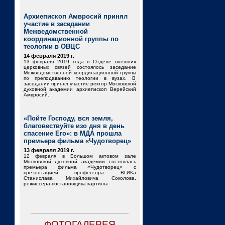
Архиепископ Амвросий принял
участие в заседании
Межведомственной
координационной группы по
теологии в ОВЦС
14 февраля 2019 г.
13 февраля 2019 года в Отделе внешних
церковных связей состоялось заседание
Межведомственной координационной группы
по преподаванию теологии в вузах. В
заседании принял участие ректор Московской
духовной академии архиепископ Верейский
Амвросий.
«Пойте Господу, вся земля,
благовествуйте изо дня в день
спасение Его»: в МДА прошла
премьера фильма «Чудотворец»
13 февраля 2019 г.
12 февраля в Большом актовом зале
Московской духовной академии состоялась
премьера фильма «Чудотворец» с
презентацией профессора ВГИКа
Станислава Михайловича Соколова,
режиссера-постановщика картины.
ФОТОГАЛЕРЕЯ