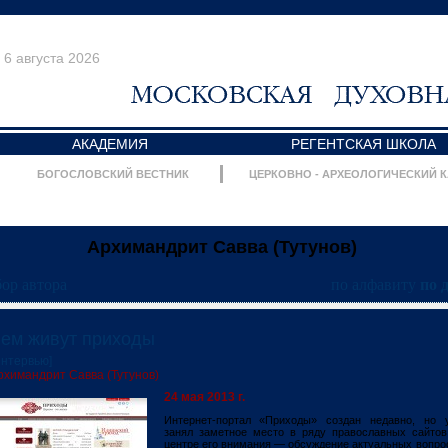
6 августа 2026
АКАДЕМИЯ
РЕГЕНТСКАЯ ШКОЛА
БОГОСЛОВСКИЙ ВЕСТНИК
ЦЕРКОВНО - АРХЕОЛОГИЧЕСКИЙ 
Архимандрит Савва (Тутунов)
ор автора
по алфавиту
по 
ем живут приходы
Интервью]
рхимандрит Савва (Тутунов)
24 мая 2013 г.
Интернет-портал «Приходы» создан недавно, но 
занял заметное место в ряду православных сайтов
центре его внимания — обсуждение актуальных вопро