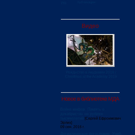
публикации
Видео
Рождество в Академии 2019 /
Christmas at the Academy 2019
Новое в библиотеке МДА
Война мифов. Память о
декабристах на рубеже
тысячелетий
[Сергей Ефроимович
Эрлих]
09 сен. 2016 г.
Догматическое богословие. Учеб.