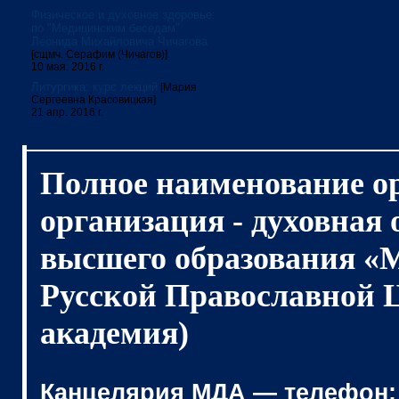
Физическое и духовное здоровье:
по "Медицинским беседам"
Леонида Михайловича Чичагова
[сщмч. Серафим (Чичагов)]
10 мая. 2016 г.
Литургика: курс лекций
[Мария
Сергеевна Красовицкая]
21 апр. 2016 г.
Полное наименование о
организация - духовная
высшего образования «
Русской Православной 
академия)
Канцелярия МДА — телефон: (4