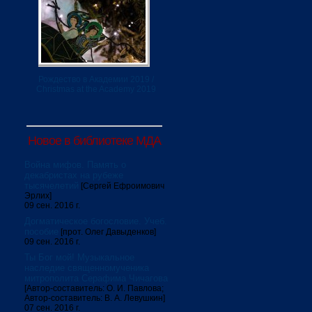
Рождество в Академии 2019 /
Christmas at the Academy 2019
Новое в библиотеке МДА
Война мифов. Память о
декабристах на рубеже
тысячелетий
[Сергей Ефроимович
Эрлих]
09 сен. 2016 г.
Догматическое богословие. Учеб.
пособие
[прот. Олег Давыденков]
09 сен. 2016 г.
Ты Бог мой! Музыкальное
наследие священномученика
митрополита Серафима Чичагова
[Автор-составитель: О. И. Павлова;
Автор-составитель: В. А. Левушкин]
07 сен. 2016 г.