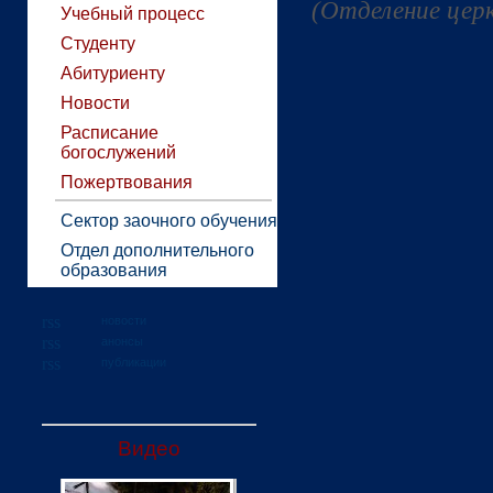
(Отделение церк
Учебный процесс
Студенту
Абитуриенту
Новости
Расписание
богослужений
Пожертвования
Сектор заочного обучения
Отдел дополнительного
образования
новости
анонсы
публикации
Видео