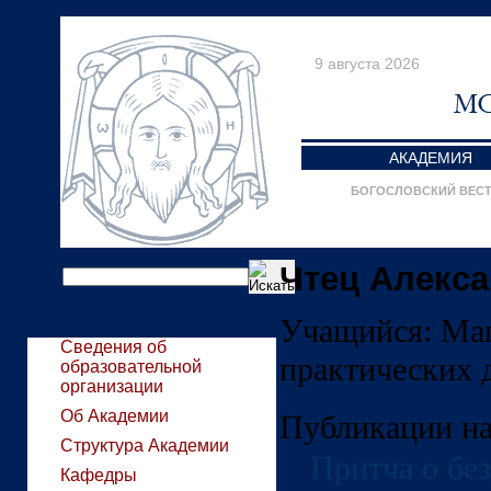
9 августа 2026
АКАДЕМИЯ
БОГОСЛОВСКИЙ ВЕС
Чтец Алекс
Учащийся:
Маг
Сведения об
практических д
образовательной
организации
Об Академии
Публикации на
Структура Академии
Притча о бе
Кафедры