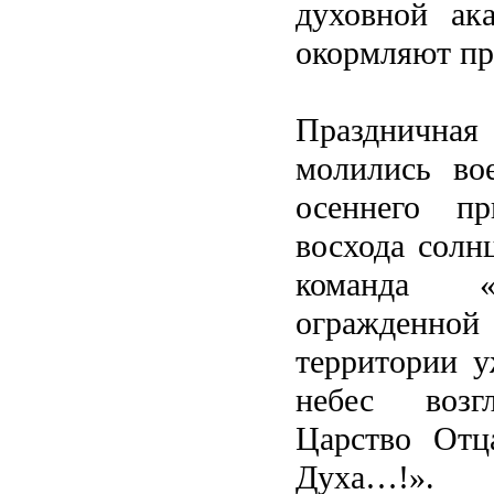
духовной ак
окормляют пр
Праздничная 
молились во
осеннего пр
восхода солн
команда 
огражденн
территории у
небес возгл
Царство Отц
Духа…!».