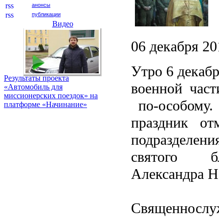
анонсы
публикации
Видео
06 декабря 201
Утро 6 декабр
Результаты проекта
военной част
«Автомобиль для
миссионерских поездок» на
по-особому.
платформе «Начинание»
праздник от
подразделени
святого бл
Александра Н
Священносл