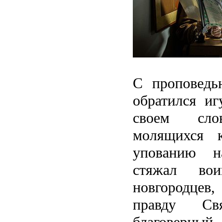
С проповедь
обратился и
своем сл
молящихся 
упованию н
стяжал во
новгородцев,
правду Свя