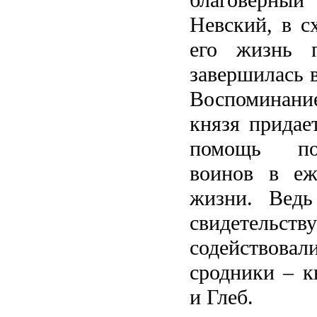
благоверны
Невский, в с
его жизнь 
завершилась в
Воспоминани
князя придае
помощь пок
воинов в еж
жизни. Ведь
свидетел
содействов
сродники – к
и Глеб.