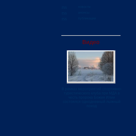
новости
анонсы
публикации
Видео
В рамках мероприятий спортивно-
туристического клуба при МДА в
честь пророка Божия Илии
состоялся однодневный лыжный
поход