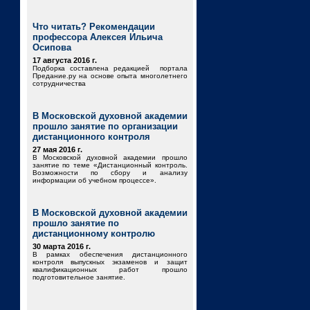
Что читать? Рекомендации
профессора Алексея Ильича
Осипова
17 августа 2016 г.
Подборка составлена редакцией портала
Предание.ру на основе опыта многолетнего
сотрудничества
В Московской духовной академии
прошло занятие по организации
дистанционного контроля
27 мая 2016 г.
В Московской духовной академии прошло
занятие по теме «Дистанционный контроль.
Возможности по сбору и анализу
информации об учебном процессе».
В Московской духовной академии
прошло занятие по
дистанционному контролю
30 марта 2016 г.
В рамках обеспечения дистанционного
контроля выпускных экзаменов и защит
квалификационных работ прошло
подготовительное занятие.