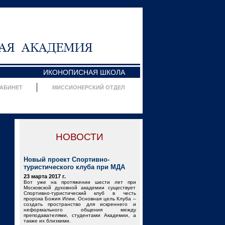
ИКОНОПИСНАЯ ШКОЛА
КАБИНЕТ
МИССИОНЕРСКИЙ ОТДЕЛ
НОВОСТИ
Новый проект Спортивно-
туристического клуба при МДА
23 марта 2017 г.
Вот уже на протяжении шести лет при
Московской духовной академии существует
Спортивно-туристический клуб в честь
пророка Божия Илии. Основная цель Клуба –
создать пространство для искреннего и
неформального общения между
преподавателями, студентами Академии, а
также их близкими.