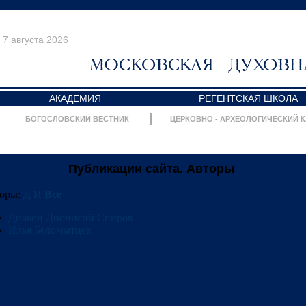
7 августа 2026
АКАДЕМИЯ
РЕГЕНТСКАЯ ШКОЛА
БОГОСЛОВСКИЙ ВЕСТНИК
ЦЕРКОВНО - АРХЕОЛОГИЧЕСКИЙ 
Публикации сайта. Авторы
оры:
Д
И
Все
Диакон Дионисий Спиров
Илья Беломытцев