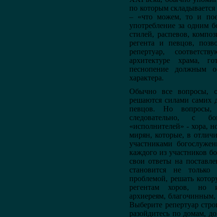
по которым складывается
– «что можем, то и поем
употребление за одним б
стилей, распевов, композ
регента и певцов, позв
репертуар, соответс
архитектуре храма, г
песнопение должным о
характера.
Обычно все вопросы, от
решаются силами самих д
певцов. Но вопросы,
следовательно, с бо
«исполнителей» - хора, 
мирян, которые, в отлич
участниками богослужен
каждого из участников бо
свои ответы на поставл
становится не только
проблемой, решать котор
регентам хоров, но и
архиереям, благочинным, 
Выберите репертуар стро
разойдитесь по домам, д