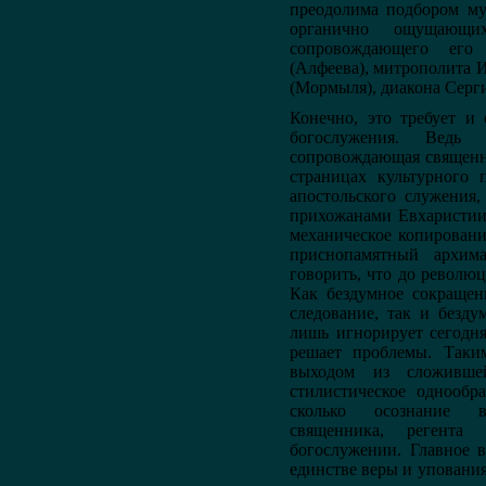
преодолима подбором му
органично ощущающи
сопровождающего его
(Алфеева), митрополита 
(Мормыля), диакона Серги
Конечно, это требует и
богослужения. Ведь
сопровождающая священн
страницах культурного 
апостольского служения
прихожанами Евхаристии,
механическое копировани
приснопамятный архим
говорить, что до революц
Как бездумное сокращен
следование, так и безд
лишь игнорирует сегодн
решает проблемы. Таки
выходом из сложившей
стилистическое однообр
сколько осознание в
священника, регента
богослужении. Главное 
единстве веры и уповани