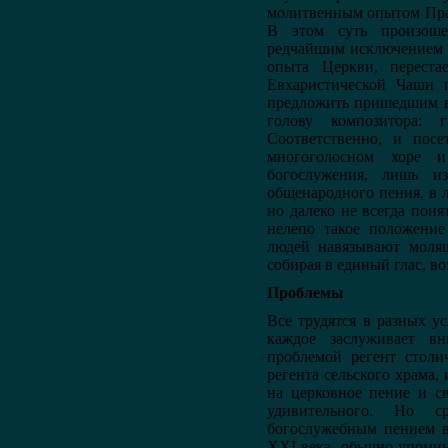
молитвенным опытом Пра
В этом суть произоше
редчайшим исключением 
опыта Церкви, переста
Евхаристической Чаши п
предложить пришедшим в
голову композитора: г
Соответственно, и посе
многоголосном хоре и
богослужения, лишь и
общенародного пения, в 
но далеко не всегда поня
нелепо такое положение
людей навязывают молящ
собирая в единый глас, в
Проблемы
Все трудятся в разных у
каждое заслуживает в
проблемой регент столи
регента сельского храма, 
на церковное пение и с
удивительного. Но с
богослужебным пением в
XXI века, обычно упомин