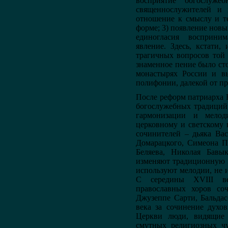
восприятие богослуже
священнослужителей и 
отношение к смыслу и т
форме; 3) появление нов
единогласия восприни
явление. Здесь, кстати,
трагичных вопросов той 
знаменное пение было сто
монастырях России и вы
полифонии, далекой от п
После реформ патриарха 
богослужебных традиций,
гармонизации и мелод
церковному и светскому
сочинителей – дьяка Ва
Домарацкого, Симеона П
Беляева, Николая Бавы
изменяют традиционную 
используют мелодии, не
С середины XVIII ве
православных хоров со
Джузеппе Сарти, Бальда
века за сочинение духо
Церкви люди, видящие
смутных религиозных чу