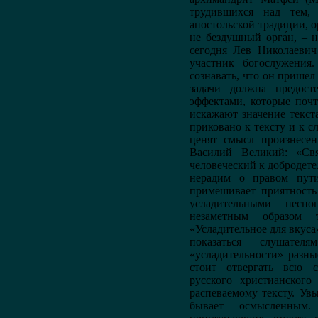
трудившихся над тем,
апостольской традиции, 
не бездушный орга́н, –
сегодня Лев Николаеви
участник богослужения
сознавать, что он пришел
задачи должна предост
эффектами, которые почт
искажают значение текст
приковано к тексту и к с
ценят смысл произнесен
Василий Великий: «Св
человеческий к добродете
нерадим о правом пут
примешивает приятность
усладительными песн
незаметным образом 
«Усладительное для вкуса
показаться слушател
«усладительности» разны
стоит отвергать всю 
русского христианского
распеваемому тексту. Ув
бывает осмысленным.