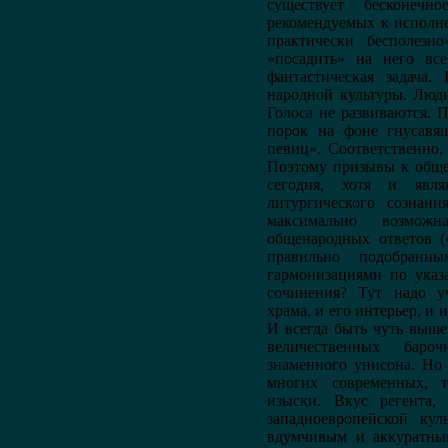
существует бесконечн
рекомендуемых к исполн
практически бесполезн
«посадить» на него вс
фантастическая задача
народной культуры. Люди
Голоса не развиваются. 
порок на фоне гнусав
певиц». Соответственно,
Поэтому призывы к обще
сегодня, хотя и явля
литургического сознан
максимально возмож
общенародных ответов (
правильно подобранн
гармонизациями по указ
сочинения? Тут надо у
храма, и его интерьер, и
И всегда быть чуть выше
величественных баро
знаменного унисона. Но 
многих современных, 
изыски. Вкус регента,
западноевропейской кул
вдумчивым и аккуратным