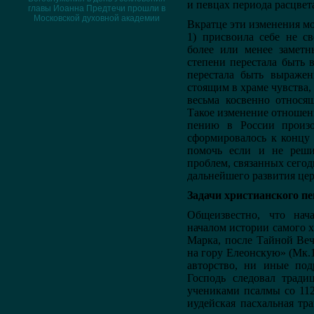
и певцах периода расцвет
главы Иоанна Предтечи прошли в
Московской духовной академии
Вкратце эти изменения м
1) присвоила себе не с
более или менее заметн
степени перестала быть 
перестала быть выражен
стоящим в храме чувства,
весьма косвенно относя
Такое изменение отношен
пению в России произо
сформировалось к концу 
помочь если и не реши
проблем, связанных сегод
дальнейшего развития це
Задачи христианского п
Общеизвестно, что нач
началом истории самого х
Марка, после Тайной Веч
на гору Елеонскую» (Мк.1
авторство, ни иные под
Господь следовал тради
учениками псалмы со 112
иудейская пасхальная тр