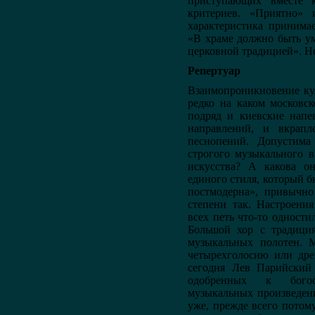
приступающих вместе 
критериев. «Приятно»
характеристика принима
«В храме должно быть ум
церковной традицией». Но
Репертуар
Взаимопроникновение кул
редко на каком московск
подряд и киевские напе
направлений, и вкрап
песнопений. Допустима
строгого музыкального в
искусства? А какова он
единого стиля, который б
постмодерна», привычно
степени так. Настроения
всех петь что-то одност
Большой хор с традици
музыкальных полотен. М
четырехголосию или др
сегодня Лев Парийский 
одобренных к богос
музыкальных произведени
уже, прежде всего потом