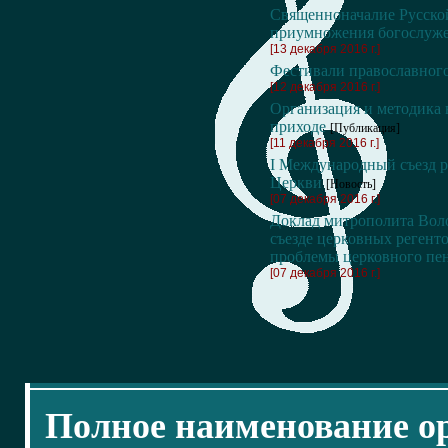
Священноначалие Русской
приумножения богослуже
[13 декабря 2016 г.]
Фестивали православного
[12 декабря 2016 г.]
Организация и методика 
приходе
[Публикация]
[11 декабря 2016 г.]
I Международный съезд р
Церкви
[Новость]
[07 декабря 2016 г.]
Доклад митрополита Вол
съезде церковных регент
проблемы церковного пе
[07 декабря 2016 г.]
Полное наименование о