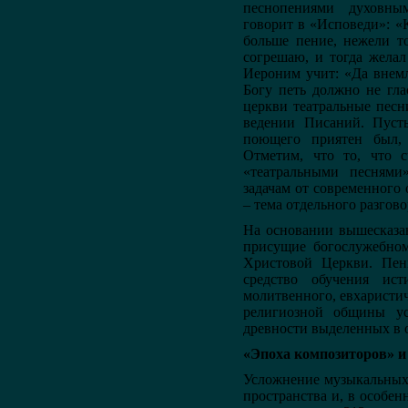
песнопениями духовны
говорит в «Исповеди»: «К
больше пение, нежели то
согрешаю, и тогда жела
Иероним учит: «Да внемл
Богу петь должно не гла
церкви театральные песн
ведении Писаний. Пусть
поющего приятен был,
Отметим, что то, что с
«театральными песнями
задачам от современного 
– тема отдельного разгово
На основании вышесказа
присущие богослужебном
Христовой Церкви. Пени
средство обучения ис
молитвенного, евхаристи
религиозной общины ус
древности выделенных в 
«Эпоха композиторов» и
Усложнение музыкальных
пространства и, в особе