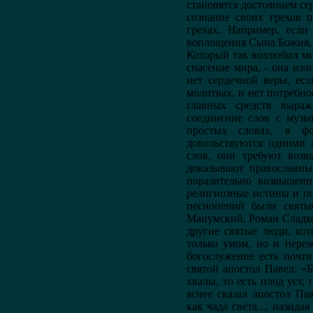
становятся достоянием сер
сознание своих грехов 
грехах. Например, если
воплощения Сына Божия, 
Который так возлюбил ми
спасение мира, - она изл
нет сердечной веры, есл
молитвах, и нет потребн
главных средств выраж
соединение слов с музы
простых словах, в фо
довольствуются одними 
слов, они требуют возв
доказывают православны
поразительно возвышенн
религиозные истины и п
песнопений были святы
Маиумский, Роман Сладк
другие святые люди, ко
только умом, но и пере
богослужение есть почт
святой апостол Павел: «
хвалы, то есть плод уст,
яснее сказал апостол Па
как чада света..., назид