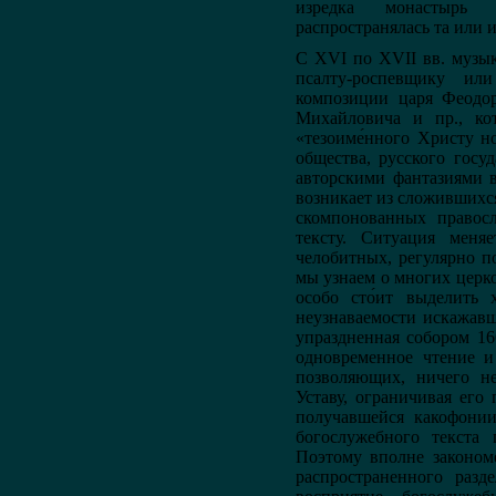
изредка монастырь (
распространялась та или 
С XVI по XVII вв. музык
псалту-роспевщику ил
композиции царя Феодор
Михайловича и пр., ко
«тезоиме́нного Христу н
общества, русского госу
авторскими фантазиями 
возникает из сложившихс
скомпонованных правос
тексту. Ситуация мен
челобитных, регулярно п
мы узнаем о многих церк
особо сто́ит выделить х
неузнаваемости искажавш
упраздненная собором 16
одновременное чтение и
позволяющих, ничего не
Уставу, ограничивая его
получавшейся какофони
богослужебного текста 
Поэтому вполне законом
распространенного разд