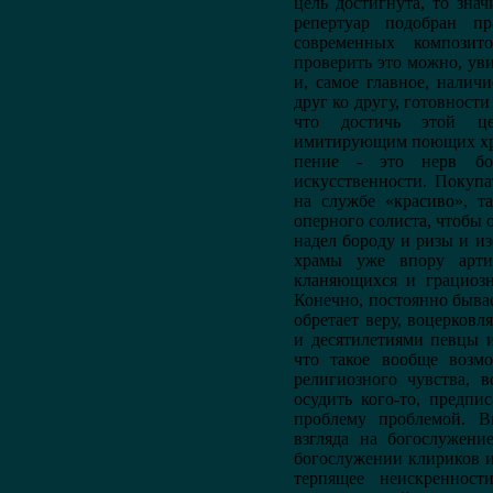
цель достигнута, то зна
репертуар подобран п
современных композит
проверить это можно, ув
и, самое главное, налич
друг ко другу, готовности
что достичь этой це
имитирующим поющих хри
пение - это нерв бо
искусственности. Покупа
на службе «красиво», т
оперного солиста, чтобы 
надел бороду и ризы и и
храмы уже впору артис
кланяющихся и грациозн
Конечно, постоянно бывает
обретает веру, воцерковля
и десятилетиями певцы 
что такое вообще возм
религиозного чувства, 
осудить кого-то, предпи
проблему проблемой. В
взгляда на богослужени
богослужении клириков и
терпящее неискреннос