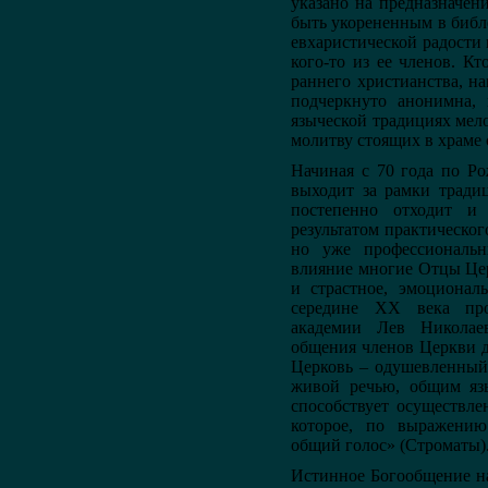
указано на предназначен
быть укорененным в библ
евхаристической радости
кого-то из ее членов. К
раннего христианства, н
подчеркнуто анонимна, 
языческой традициях мел
молитву стоящих в храме
Начиная с 70 года по Р
выходит за рамки тради
постепенно отходит и 
результатом практическо
но уже профессиональ
влияние многие Отцы Цер
и страстное, эмоционал
середине ХХ века про
академии Лев Николае
общения членов Церкви д
Церковь – одушевленный
живой речью, общим я
способствует осуществле
которое, по выражению
общий голос» (Строматы)
Истинное Богообщение на