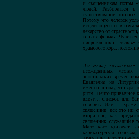
и священникам потом «р
людей. Разбираться в
существовании которых 
Потому что человек усл
исцеляющего и вразумля
лекарство от страстности,
тонких формах. Чувствен
поврежденной человеч
храмового хора, постоянно
Эта жажда «духовных» р
неожиданных местах 
апостольских времен обы
Евангелия на Литурги
именно потому, что «разр
ритм. Нечто привычное к
вдруг… епископ или бат
говорит. Или в храме 
священник, как это ни с
вторичное, как придато
священник, служащий в то
Мало кого удивляет, ко
карикатурным голосом,
замечание недостаточно 