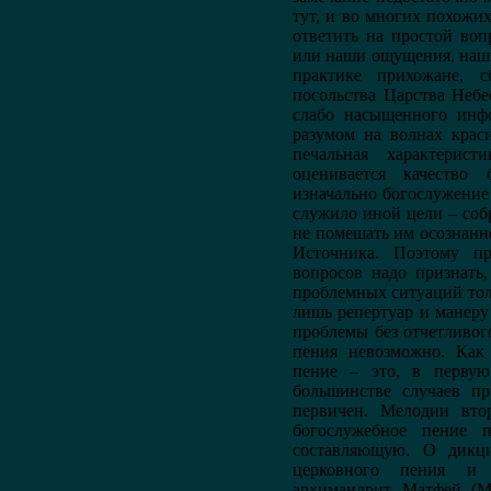
тут, и во многих похожи
ответить на простой воп
или наши ощущения, наши
практике прихожане, 
посольства Царства Неб
слабо насыщенного инфо
разумом на волнах крас
печальная характерист
оценивается качество 
изначально богослужение 
служило иной цели – соб
не помешать им осознанн
Источника. Поэтому п
вопросов надо признать
проблемных ситуаций тол
лишь репертуар и манеру
проблемы без отчетливог
пения невозможно. Как 
пение – это, в первую 
большинстве случаев п
первичен. Мелодии вто
богослужебное пение 
составляющую. О дикц
церковного пения и 
архимандрит Матфей (М