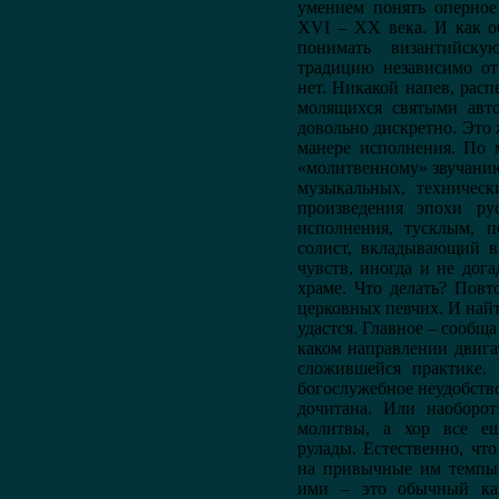
умением понять оперное
XVI – XX века. И как о
понимать византийск
традицию независимо от
нет. Никакой напев, рас
молящихся святыми авто
довольно дискретно. Это ж
манере исполнения. По 
«молитвенному» звучани
музыкальных, техническ
произведения эпохи ру
исполнения, тусклым, п
солист, вкладывающий в
чувств, иногда и не дога
храме. Что делать? Повт
церковных певчих. И най
удастся. Главное – сообщ
каком направлении двигат
сложившейся практике.
богослужебное неудобство
дочитана. Или наоборо
молитвы, а хор все ещ
рулады. Естественно, чт
на привычные им темпы 
ими – это обычный кап