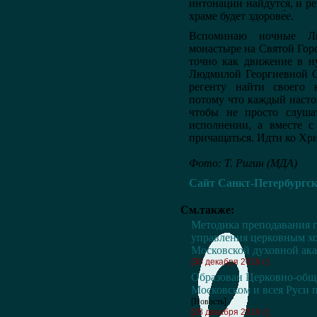
интонации найдутся, и ре
храме будет здорове́е.
Вспоминаю ночные Ли
монастыре на Святой Горе
точно как движение в н
Людмилой Георгиевной С
регенту найти своего н
потому что каждый настоя
чтобы не просто слуш
исполнении, а вместе с
причащаться. Идти ко Хри
Фото: Т. Ригин (МДА)
Сайт Санкт-Петербургс
См.также:
Методика преподавания г
управления церковным хо
Московской духовной ака
[30 декабря 2016 г.]
Образован Церковно-общ
Московском и всея Руси 
[Новость]
[28 декабря 2016 г.]