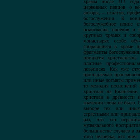
храмы после 313 года
церковных певцов, о к
авторы, – пса́лтов, про
богослужении. К конц
богослужебное пение с
осмогласия, напевов и 
крупных храмах и собо
монастырях особо обу
собравшиеся в храме п
фрагменты богослужения.
принятия христианства
платные профессионал
летописях. Как уже отм
принадлежал прославлен
или иные догматы приме
то мелодия песнопений 
христиан на Евангелие
христиан в древности 
значении слова не было.
выборе тех или иных 
страстными или принадл
раз, что это огранич
музыкального восприяти
большинстве случаев в з
того человека, кто ввел