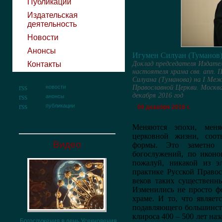
Публикации
Издательская
деятельность
Новости
Анонсы
Игумен Силуан (Туманов
Контакты
Доклад председателя Издател
настоятеля храма свв. апп. 
Силуана (Туманова) на I Меж
новости
Православной Церкви.
Москва
декабря 2016 год
анонсы
публикации
09 декабря 2016 г.
Меняются эпохи, меня
церковной жизни, соот
Видео
формы. Это заметно 
богослужений, по иконо
пожалуй, никакой из э
практике Русской Правос
веков таких существенн
Изменились не просто ф
храме. И то, что являе
подавляющего большинств
клироса 400 – 500 лет на
Богослужения в день Усекновения