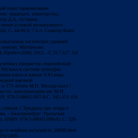
кой идеи гармонизации
ние: традиции, новаторство,
втор Д.А. Асташев.
сления условий музыкального
). С. 44-66 0, 7 п.л. Соавтор Канн
 осмысления логических уровней
и поиски. Материалы
Пробел-2000, 2015. –С.317-327. 0,6
учебных предметов: европейский
 Музыка в системе культуры:
ьная наука в начале XXI века:
родной научной
и 175-летию М.П. Мусоргского /
кая гос. консерватория им. М.П.
SBN 978-5-98602-097-6.С. 345-353. 0,9
гимнов // Тридцать три этюда о
ова. – Екатеринбург: Уральская
ил. (ISBN 978-5-98602-096-9). С. 328-
/e-notabene.ru/ca/article_18000.html
256/2409-