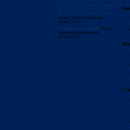
Физическое и духовное здоровье:
Мон
по "Медицинским беседам"
Леонида Михайловича Чичагова
[сщмч. Серафим (Чичагов)]
10 мая. 2016 г.
Литургика: курс лекций
[Мария
Сергеевна Красовицкая]
21 апр. 2016 г.
Изд
Ста