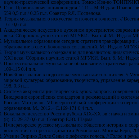
научно-практической конференции. Томск: Изд-во ТОИПРИКТ, 
Глас. Православная энциклопедия. Т. 11 – М.:Изд-во Правосла
559 0,5 п.л./ 0,25 п.л. Соавтор Р.Л. Поспелова.
Теория музыкального искусства: онтология точности. // Вестн
161 0,6 п.л.
Академическое искусство в духовном пространстве современно
века. Сборник научных статей МГУКИ. Вып. 4. М.: Изд-во МГУ
Музыкальное образование сегодня: стратегия трансформации. 
образование в свете Болонских соглашений. М.: Изд-во МГУКИ,
Теория музыкального содержания для вокалистов: дидактически
ХХI века. Сборник научных статей МГУКИ. Вып. 5. М.: Изд-в
Профессиональное музыкальное образование: стратегемы разви
109-115 0,4 п.л.
Новейшее знание в подготовке музыканта-исполнителя. // Муз
мировой культуры: образование, творчество, управление карьер
198. 0,3 п.л.
Система аккредитации творческих вузов: вопросы совершенств
Внедрение европейских стандартов и рекомендаций в системы 
России. Материалы VII всероссийской конференции экспертов
образования. М., 2012.– С.169-171 0,4 п.л.
Вокальное искусство России рубежа XIX-XX вв.: наука и эмпири
(8). С. 29-37 0,6 п.л. Соавтор Е.Ю. Шарма
Императорское русское музыкальное общество: история и сов
восшествия на престол династии Романовых. Москва-Берн, 201
Учение Энрико Делле Седье о дефектах голоса. // Голос и речь. М