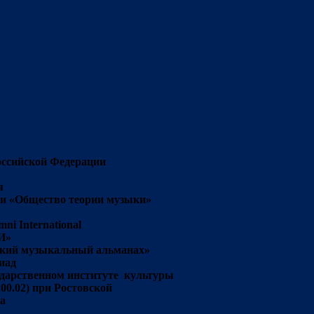
оссийской Федерации
я
ии «Общество теории музыки»
ni International
И»
ский музыкальный альманах»
иад
сударственном институте культуры
.00.02) при Ростовской
а