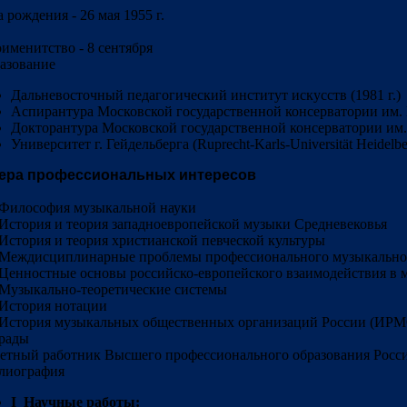
 рождения - 26 мая 1955 г.
оименитство - 8 сентября
азование
Дальневосточный педагогический институт искусств (1981 г.)
Аспирантура Московской государственной консерватории им. П
Докторантура Московской государственной консерватории им. П
Университет г. Гейдельберга (Ruprecht-Karls-Universität Heidelb
ера профессиональных интересов
Философия музыкальной науки
История и теория западноевропейской музыки Средневековья
История и теория христианской певческой культуры
Междисциплинарные проблемы профессионального музыкальног
Ценностные основы российско-европейского взаимодействия в 
Музыкально-теоретические системы
История нотации
История музыкальных общественных организаций России (ИРМ
рады
етный работник Высшего профессионального образования Россий
лиография
I Научные работы: