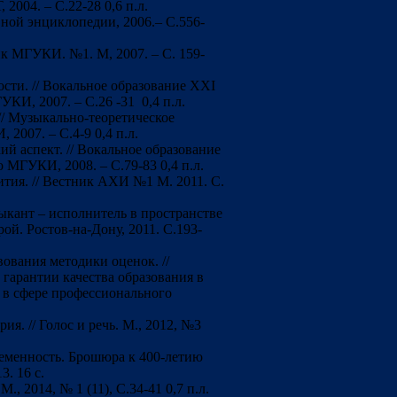
2004. – С.22-28 0,6 п.л.
вной энциклопедии, 2006.– С.556-
ик МГУКИ. №1. М, 2007. – С. 159-
сти. // Вокальное образование ХХI
КИ, 2007. – С.26 -31 0,4 п.л.
// Музыкально-теоретическое
 2007. – С.4-9 0,4 п.л.
й аспект. // Вокальное образование
о МГУКИ, 2008. – С.79-83 0,4 п.л.
тия. // Вестник АХИ №1 М. 2011. С.
ыкант – исполнитель в пространстве
ой. Ростов-на-Дону, 2011. С.193-
ования методики оценок. //
гарантии качества образования в
 в сфере профессионального
я. // Голос и речь. М., 2012, №3
ременность. Брошюра к 400-летию
3. 16 с.
., 2014, № 1 (11), С.34-41 0,7 п.л.