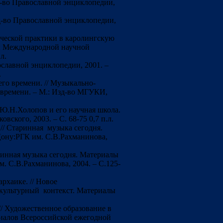
зд-во Православной энциклопедии,
зд-во Православной энциклопедии,
ческой практики в каролингскую
лы Международной научной
п.л.
славной энциклопедии, 2001. –
.
го времени. // Музыкально-
 времени. – М.: Изд-во МГУКИ,
Ю.Н.Холопов и его научная школа.
ковского, 2003. – С. 68-75 0,7 п.л.
// Старинная музыка сегодня.
Дону:РГК им. С.В.Рахманинова,
аринная музыка сегодня. Материалы
. С.В.Рахманинова, 2004. – С.125-
рхаике. // Новое
 культурный контекст. Материалы
// Художественное образование в
риалов Всероссийской ежегодной