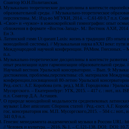
Соавтор Ю.Н.Политанская.
Музыкально теоретические дисциплины в контексте европейс
образовательной среды. // Музыкально-теоретическое образова
перспективы. М.: Изд-во МГУКИ, 2014. – С.61-69 0,7 п.л. Соа
«Свое» и «чужое» в южнокорейской гимнографии: опыт осмы
сближения в формате «Восток-Запад». М.: Вестник АХИ, 2014 (4
Ен Э.
Латинский гимн Ut queant Laxis: жизнь в традиции (Из опыта
монодийной системы). // Музыкальная наука вXXI веке: пути 
Международной научной конференции. РАМим. Гнесиных. – М.:
п.л.
Музыкально-теоретические дисциплины в контексте развития 
опыт реализации идеи гармонизации образовательной среды. //
Научный вестник Уральской консерватории. – Вып. 9: Музыкал
достижения, проблемы,перспективы: сб. материалов Междуна
конференции,посвященной 80-летию Уральской консерватории 
Ред.-сост.: А.Г. Коробова (отв. ред.), М.В. Городилова / Уральс
Мусоргского. – Екатеринбург: УГК, 2015. – 417 с. : нот., ил. I
п.л. Соавтор Д.А. Асташев.
О природе монодийной модальности средневековых латинских 
музыке: Liber amicorum: Сборник статей / Ред.-сост. А.Г. Короб
гос. консерватория им. М.П. Мусоргского,2015. – 504 с.: нот., 
341 0,9 п.л.
Генезис менеджмента академической музыки в России URL: http:/
// Человек и культура. – 2016. № 1. – С.121-138. DOI: DOI: 10.7