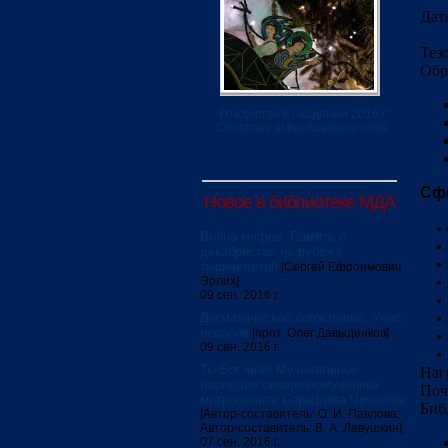
Дата
Тез
Обр
Рождество в Академии 2019 /
Christmas at the Academy 2019
Сф
Новое в библиотеке МДА
•
Война мифов. Память о
•
декабристах на рубеже
•
тысячелетий
[Сергей Ефроимович
Эрлих]
•
09 сен. 2016 г.
•
Догматическое богословие. Учеб.
•
пособие
[прот. Олег Давыденков]
•
09 сен. 2016 г.
•
Ты Бог мой! Музыкальное
Наг
наследие священномученика
Поч
митрополита Серафима Чичагова
Биб
[Автор-составитель: О. И. Павлова;
Автор-составитель: В. А. Левушкин]
07 сен. 2016 г.