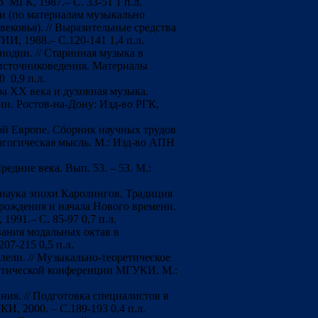
 МГК, 1987.– С. 33-51 1 п.л.
и (по материалам музыкально
вековья). // Выразительные средства
И, 1988.– С.120-141 1,4 п.л.
нодии. // Старинная музыка в
 источниковедения. Материалы
0 0,9 п.л.
ра XX века и духовная музыка.
и. Ростов-на-Дону: Изд-во РГК,
й Европе. Сборник научных трудов
агогическая мысль. М.: Изд-во АПН
едние века. Вып. 53. – 53. М.:
наука эпохи Каролингов. Традиция
зрождения и начала Нового времени.
91.– С. 85-97 0,7 п.л.
ования модальных октав в
207-215 0,5 п.л.
ели. // Музыкально-теоретическое
актической конференции МГУКИ. М.:
ния. // Подготовка специалистов в
, 2000. – С.189-193 0,4 п.л.