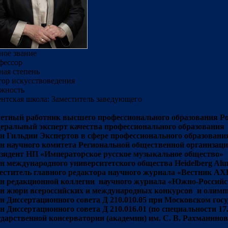
ное звание
фессор
ная степень
тор искусствоведения
жность
ентская школа
: Заместитель заведующего
етный работник высшего профессионального образования Р
еральный эксперт качества профессионального образования
н Гильдии Экспертов в сфере профессионального образовани
н научного комитета Региональной общественной организац
зидент НП «Императорское русское музыкальное общество»
н международного университетского общества Heidelberg Alum
еститель главного редактора научного журнала «Вестник АХ
н редакционной коллегии научного журнала «Южно-Россий
н жюри всероссийских и международных конкурсов и олимп
н Диссертационного совета Д 210.010.05 при Московском го
н Диссертационного совета Д 210.016.01 (по специальности 17
ударственной консерватории (академии) им. С. В. Рахманинов