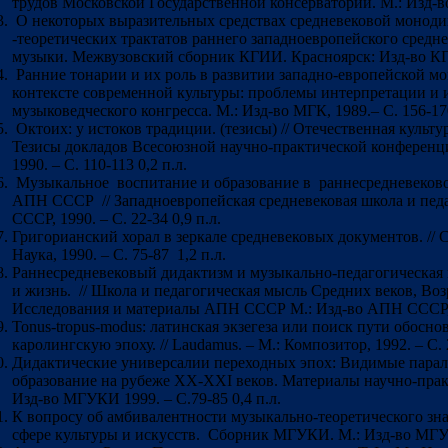
трудов Московской Государственной консерватории. М.: Изд-во
О некоторых выразительных средствах средневековой моноди
-теоретических трактатов раннего западноевропейского средне
музыки. Межвузовский сборник КГИИ. Красноярск: Изд-во КГИ
Ранние тонарии и их роль в развитии западно-европейской мо
контексте современной культуры: проблемы интерпретации и
музыковедческого конгресса. М.: Изд-во МГК, 1989.– С. 156-17
Октоих: у истоков традиции. (тезисы)
// Отечественная культу
Тезисы докладов Всесоюзной научно-практической конференци
1990. – С. 110-113 0,2 п.л.
Музыкальное воспитание и образование в раннесредневеково
АПН СССР // Западноевропейская средневековая школа и пед
СССР, 1990. – С. 22-34 0,9 п.л.
Григорианский хорал в зеркале средневековых документов. // Ср
Наука, 1990. – С. 75-87 1,2 п.л.
Раннесредневековый дидактизм и музыкально-педагогическая 
и жизнь. // Школа и педагогическая мысль Средних веков, Во
Исследования и материалы АПН СССР М.: Изд-во АПН СССР, 19
Tonus-tropus-modus: латинская экзегеза или поиск пути обосн
каролингскую эпоху. // Laudamus. – М.: Композитор, 1992. – С. 
Дидактические универсалии переходных эпох: Видимые паралл
образование на рубеже ХХ-ХХI веков. Материалы научно-пр
Изд-во МГУКИ 1999. – С.79-85 0,4 п.л.
К вопросу об амбивалентности музыкально-теоретического зна
сфере культуры и искусств. Сборник МГУКИ. М.: Изд-во МГУКИ