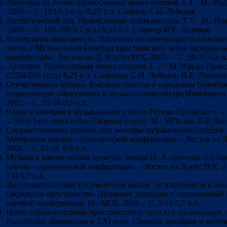
Аврелиан из Реоме. Православная энциклопедия. Т. I – М.: И
2000. – С. 183 0,5 п.л./ 0,25 п.л. Соавтор С.Н. Лебедев.
Автентический лад. Православная энциклопедия. Т. I – М.: И
2000. – С. 198-199 0,7 п.л./ 0,35 п.л. Соавтор И.Е. Лозовая.
Формульная модальность. Проблема регламентации псалмодии
эпоху. // Музыкальная культура христианского мира: материа
конференции. Ростов-на-Д: Изд-во РГК, 2001. – С. 29-35 0,4 
Антифон. Православная энциклопедия. Т. 2 – М.:Изд-во Право
С.554-560 1п.л./ 0,25 п.л. Соавторы С.Н. Лебедев, И.Е. Лозовая
Отечественная музыка. Высокие смыслы и парадоксы Новейше
теоретическое образование и музыкальнаякультура Новейшего
2002. – С. 51-58 0,5 п.л.
Наука и эмпирия в музыкальном учении Регино Прюмского. – 
// Sator tenet opera ro-tas: Сборник статей. М.: МГК им. П.И.Чай
Сосуществование времен, или векторы музыкального сегодня. 
Материалы научно – практической конференции. – Ростов на 
2004. – С.23-34 0,8 п.л.
Музыка в канонической культуре Запада IX-X столетий. // Ст
научно – практической конференции. – Ростов на Дону: РГК им
134 0,7 п.л.
Дистанцированный тысячелетием диалог: от каролингов к неоа
сакральное пространство. Духовные традиции и современный
научной конференции. М.: МГК, 2004. – С. 5-14 0,7 п.л.
Новое образовательное пространство и пути его организации. 
Российской провинции в ХХI веке. Сборник докладов и мате