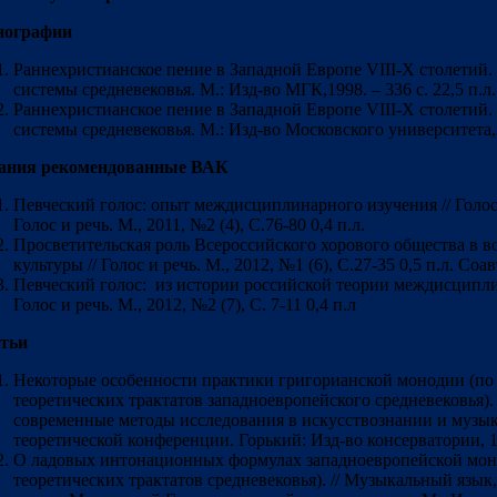
ографии
Раннехристианское пение в Западной Европе VIII-X столетий
системы средневековья. М.: Изд-во МГК,1998. – 336 с. 22,5 п.л
Раннехристианское пение в Западной Европе VIII-X столетий
системы средневековья. М.: Изд-во Московского университета,200
ания рекомендованные ВАК
Певческий голос: опыт междисциплинарного изучения // Голос и 
Голос и речь. М., 2011, №2 (4), С.76-80 0,4 п.л.
Просветительская роль Всероссийского хорового общества в в
культуры // Голос и речь. М., 2012, №1 (6), С.27-35 0,5 п.л. Со
Певческий голос: из истории российской теории междисципли
Голос и речь. М., 2012, №2 (7), С. 7-11 0,4 п.л
тьи
Некоторые особенности практики григорианской монодии (по
теоретических трактатов западноевропейского средневековья).
современные методы исследования в искусствознании и музык
теоретической конференции. Горький: Изд-во консерватории, 19
О ладовых интонационных формулах западноевропейской мон
теоретических трактатов средневековья). // Музыкальный язык