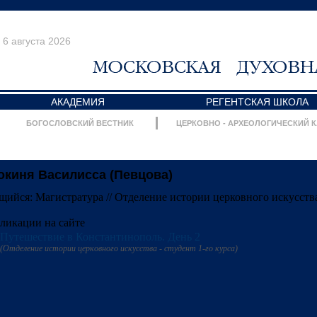
6 августа 2026
АКАДЕМИЯ
РЕГЕНТСКАЯ ШКОЛА
БОГОСЛОВСКИЙ ВЕСТНИК
ЦЕРКОВНО - АРХЕОЛОГИЧЕСКИЙ 
окиня Василисса (Певцова)
щийся:
Магистратура // Отделение истории церковного искусства /
ликации на сайте
Путешествие в Константинополь. День 2
(Отделение истории церковного искусства - студент 1-го курса)