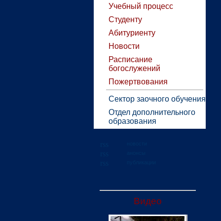
Учебный процесс
Студенту
Абитуриенту
Новости
Расписание
богослужений
Пожертвования
Сектор заочного обучения
Отдел дополнительного
образования
новости
анонсы
публикации
Видео