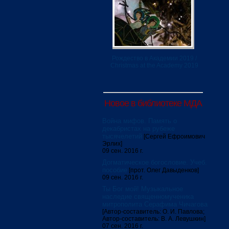
Рождество в Академии 2019 /
Christmas at the Academy 2019
Новое в библиотеке МДА
Война мифов. Память о
декабристах на рубеже
тысячелетий
[Сергей Ефроимович
Эрлих]
09 сен. 2016 г.
Догматическое богословие. Учеб.
пособие
[прот. Олег Давыденков]
09 сен. 2016 г.
Ты Бог мой! Музыкальное
наследие священномученика
митрополита Серафима Чичагова
[Автор-составитель: О. И. Павлова;
Автор-составитель: В. А. Левушкин]
07 сен. 2016 г.