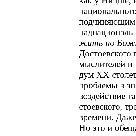
как у Ницше, 
национального
подчиняющимс
наднациональ
жить по Божь
Достоевского 
мыслителей и 
дум XX столет
проблемы в эп
воздействие т
стоевского, т
времени. Даже
Но это и обещ