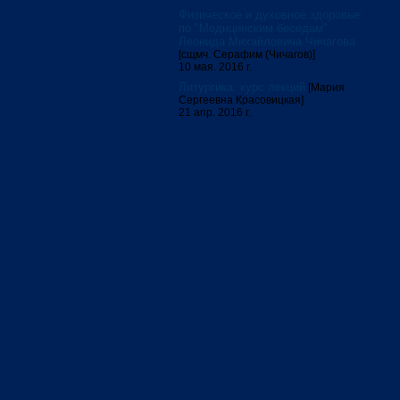
Физическое и духовное здоровье:
по "Медицинским беседам"
Леонида Михайловича Чичагова
[сщмч. Серафим (Чичагов)]
10 мая. 2016 г.
Литургика: курс лекций
[Мария
Сергеевна Красовицкая]
21 апр. 2016 г.