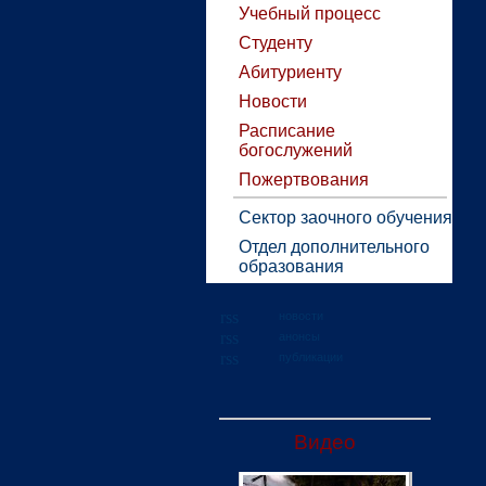
Учебный процесс
Студенту
Абитуриенту
Новости
Расписание
богослужений
Пожертвования
Сектор заочного обучения
Отдел дополнительного
образования
новости
анонсы
публикации
Видео