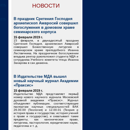
НОВОСТИ
В праздник Сретения Господня
архиепископ Амвросий совершил
богослужения в домовом храме
семинарского корпуса
15 февраля 2019 г.
15 февраля, в двунадесятый праздник
Сретения Господня, архиепископ Амвросий
совершил Божественную литургию в
семинарском храме преподобного Иоанна
Лествичника. На праздничном богослужении
владыка ректор рукоположил студента МДА и
сотрудника Учебного комитета чтеца Иоанна
Захарова в сан диакона.
В Издательстве МДА вышел
новый научный журнал Академии
«Праксис»
15 февраля 2019 г.
Издательство МДА представляет первый
номер нового научного журнала Московской
духовной академии «Праксис». Журнал
объединяет публикации, соответствующие
паспортам научных специальностей ВАК
26.00.00 (Теология) и 12.00.01 (Теория и
история права и государства; история учений
о праве и государстве), и охватывает такие
предметы, как каноническое право,
литургика, пасторология, юридические науки,
педагогика и т. д.