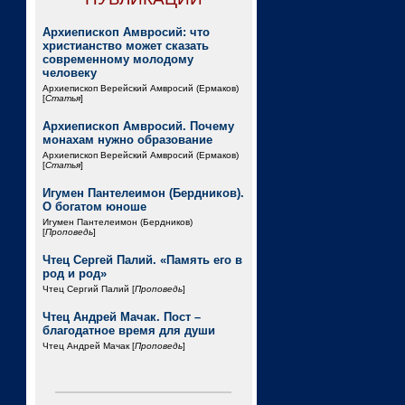
Архиепископ Амвросий: что
христианство может сказать
современному молодому
человеку
Архиепископ Верейский Амвросий (Ермаков)
[
Статья
]
Архиепископ Амвросий. Почему
монахам нужно образование
Архиепископ Верейский Амвросий (Ермаков)
[
Статья
]
Игумен Пантелеимон (Бердников).
О богатом юноше
Игумен Пантелеимон (Бердников)
[
Проповедь
]
Чтец Сергей Палий. «Память его в
род и род»
Чтец Сергий Палий [
Проповедь
]
Чтец Андрей Мачак. Пост –
благодатное время для души
Чтец Андрей Мачак [
Проповедь
]