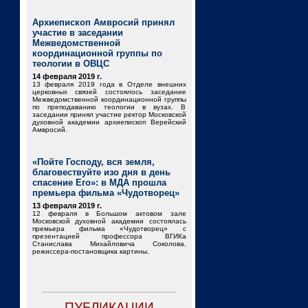
Архиепископ Амвросий принял
участие в заседании
Межведомственной
координационной группы по
теологии в ОВЦС
14 февраля 2019 г.
13 февраля 2019 года в Отделе внешних
церковных связей состоялось заседание
Межведомственной координационной группы
по преподаванию теологии в вузах. В
заседании принял участие ректор Московской
духовной академии архиепископ Верейский
Амвросий.
«Пойте Господу, вся земля,
благовествуйте изо дня в день
спасение Его»: в МДА прошла
премьера фильма «Чудотворец»
13 февраля 2019 г.
12 февраля в Большом актовом зале
Московской духовной академии состоялась
премьера фильма «Чудотворец» с
презентацией профессора ВГИКа
Станислава Михайловича Соколова,
режиссера-постановщика картины.
ПУБЛИКАЦИИ