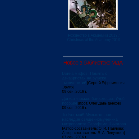
Рождество в Академии 2019 /
Christmas at the Academy 2019
Новое в библиотеке МДА
Война мифов. Память о
декабристах на рубеже
тысячелетий
[Сергей Ефроимович
Эрлих]
09 сен. 2016 г.
Догматическое богословие. Учеб.
пособие
[прот. Олег Давыденков]
09 сен. 2016 г.
Ты Бог мой! Музыкальное
наследие священномученика
митрополита Серафима Чичагова
[Автор-составитель: О. И. Павлова;
Автор-составитель: В. А. Левушкин]
07 сен. 2016 г.