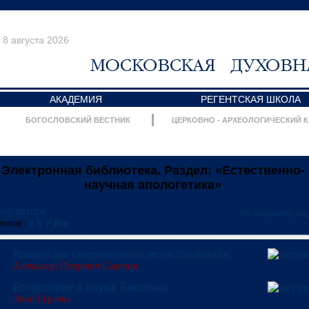
8 августа 2026
АКАДЕМИЯ
РЕГЕНТСКАЯ ШКОЛА
БОГОСЛОВСКИЙ ВЕСТНИК
ЦЕРКОВНО - АРХЕОЛОГИЧЕСКИЙ 
Электронная библиотека. Раздел: «Естественно-
научная апологетика»
ор автора
по алфавиту
по 
ловок:
Б
К
Р
Все
Концепции современного естествознания
Александр Петрович Садохин
Богословие и наука: Биоэтика
Элио Сгречча