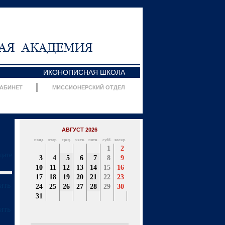
ИКОНОПИСНАЯ ШКОЛА
КАБИНЕТ
МИССИОНЕРСКИЙ ОТДЕЛ
АВГУСТ 2026
понд.
втор.
сред.
четв.
пятн.
субб.
воскр.
1
2
дате
3
4
5
6
7
8
9
10
11
12
13
14
15
16
17
18
19
20
21
22
23
24
25
26
27
28
29
30
31