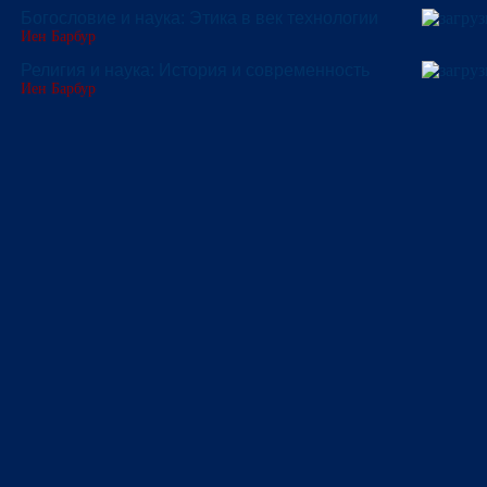
Богословие и наука: Этика в век технологии
Иен Барбур
Религия и наука: История и современность
Иен Барбур