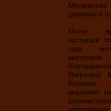
Московск
дипломы и п
После вр
состоялся т
ходе кот
выступи
благодар
Патриарху К
Евгению, 
академию на
администрац
сотрудникам