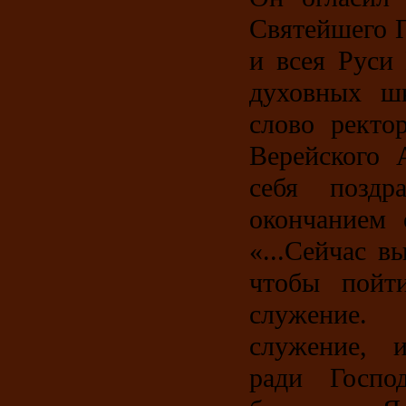
Святейшего 
и всея Руси
духовных шк
слово ректо
Верейского 
себя поздр
окончанием 
«...Сейчас в
чтобы пойти
служение.
служение, 
ради Госпо