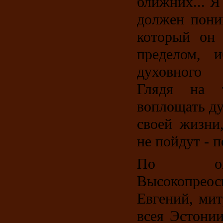
ближних... Я
должен поним
который он 
пределом, 
духовного 
Глядя на 
воплощать д
своей жизни
не пойдут - п
По око
Высокопрео
Евгений, ми
всея Эстони