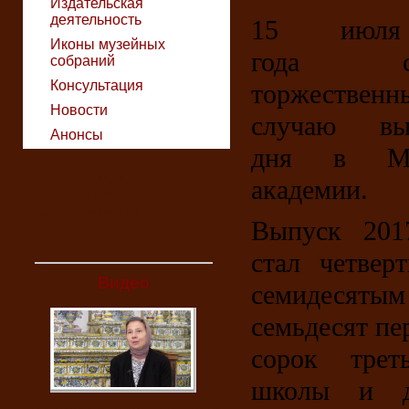
Издательская
деятельность
15 июля
Иконы музейных
года сос
собраний
Консультация
торжественн
Новости
случаю вып
Анонсы
дня в Мос
новости
академии.
анонсы
публикации
Выпуск 2017
стал четвер
Видео
семидесяты
семьдесят пе
сорок трет
школы и д