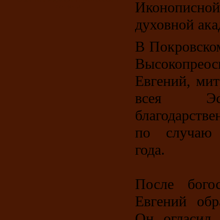
О росписи Кафедрального собора в
Иконописно
Лондоне
духовной ака
В Покровско
Высокопрео
Евгений, ми
всея Эс
благодарств
по случаю 
года.
После бого
Евгений обр
Он огласил 