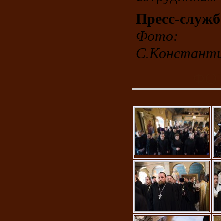
Пресс-служ
Фото: 
С.Константи
ФО