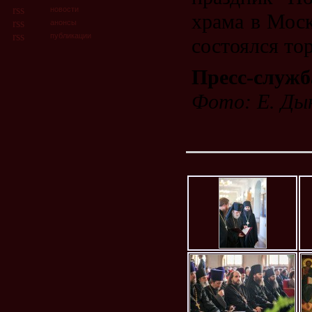
новости
храма в Мос
анонсы
публикации
состоялся то
Пресс-служ
Фото: Е. Дын