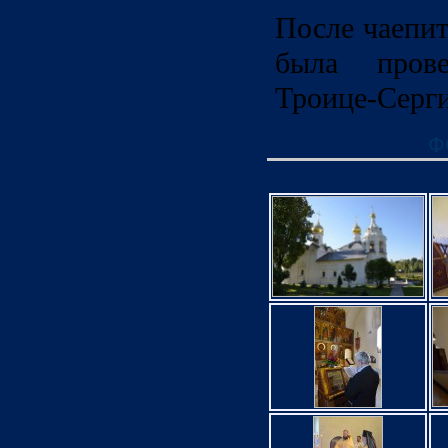
После чаепи
была пров
Троице-Серги
Ф