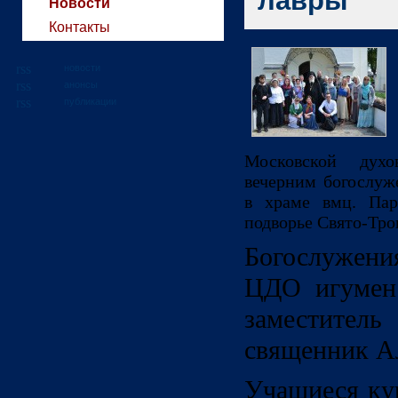
лавры
Новости
Контакты
новости
анонсы
публикации
Московской духо
вечерним богослуж
в храме вмц. Па
подворье Свято-Тро
Богослужени
ЦДО игумен
заместите
священник А
Учащиеся ку