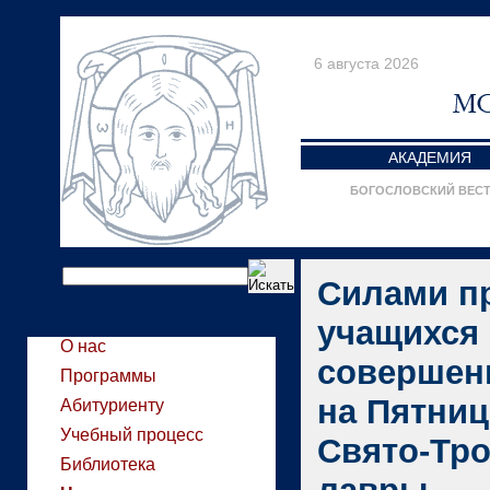
6 августа 2026
АКАДЕМИЯ
БОГОСЛОВСКИЙ ВЕС
Силами п
учащихся
О нас
совершен
Программы
на Пятни
Абитуриенту
Учебный процесс
Свято-Тр
Библиотека