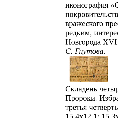
иконография «С
покровительств
вражеского пре
редким, интер
Новгорода XVI 
С. Гнутова.
Складень четыр
Пророки. Избра
третья четверть
15,4х12,1; 15,3