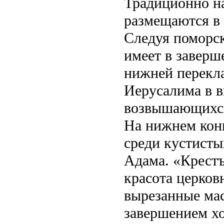
Традиционно н
размещаются в 
Следуя поморск
имеет в заверш
нижней перекла
Иерусалима в в
возвышающихся
На нижнем конц
среди кустисты
Адама. «Крестъ
красота церковн
вырезанные мас
завершением х