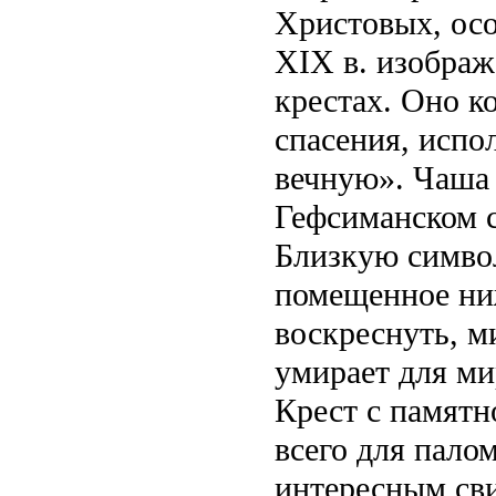
Христовых, ос
XIX в. изображ
крестах. Оно к
спасения, испо
вечную». Чаша 
Гефсиманском с
Близкую символ
помещенное ниж
воскреснуть, м
умирает для ми
Крест с памятн
всего для пало
интересным сви