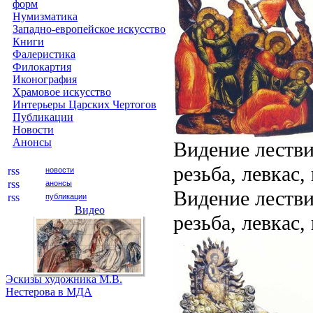
форм
Нумизматика
Западно-европейское искусство
Книги
Фалеристика
Филокартия
Иконография
Храмовое искусство
Интерьеры Царских Чертогов
Публикации
Новости
Анонсы
Видение лестви
резьба, левкас,
новости
анонсы
Видение лестви
публикации
Видео
резьба, левкас,
Эскизы художника М.В.
Нестерова в МДА