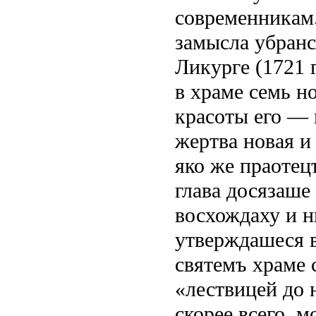
современникам. 
замысла убранс
Ликурге (1721 г
в храме семь н
красоты его — 
жертва новая и
яко же праотец
глава досязаше
восхождаху и н
утверждашеся в
святемъ храме 
«лествицей до 
скорее всего, 