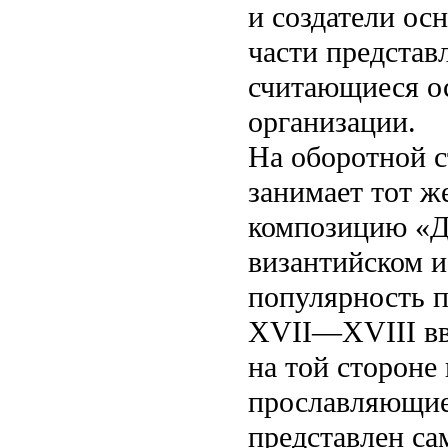
и создатели ос
части представ
считающиеся ос
организации.
На оборотной с
занимает тот ж
композицию «Др
византийском и
популярность п
XVII—XVIII вв.
на той стороне
прославляющие
представлен са