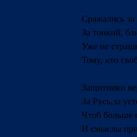
Сражались за
За тонкий
,
бли
Уже не страшн
Тому, кто сво
Защитники ве
За Русь
,
за ус
Чтоб больше 
И смыслы при