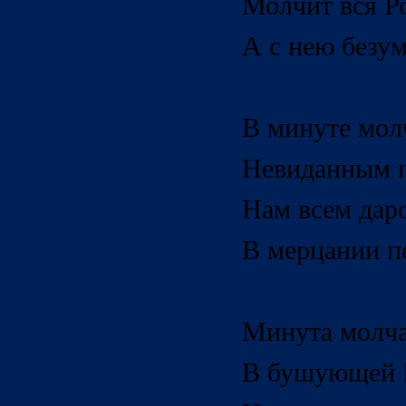
Молчит вся Р
А с нею безу
В минуте мол
Невиданным г
Нам всем дар
В мерцании пе
Минута молчан
В бушующей Б