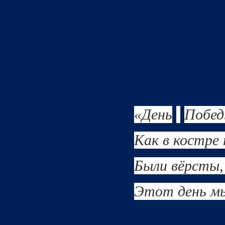
«День
Побед
Как в костре
Были вёрсты, 
Этот
день
м