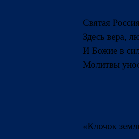
Святая Росси
Здесь вера, 
И Божие в си
Молитвы унос
«Клочок земл