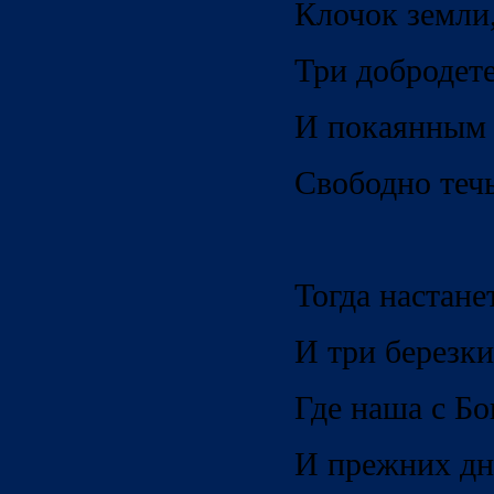
Клочок земли
Три добродет
И покаянным 
Свободно течь
Тогда настане
И три березки
Где наша с Бо
И прежних дн