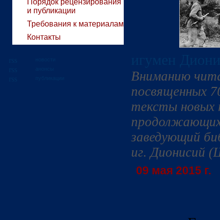
Порядок рецензирования
и публикации
Требования к материалам
Контакты
игумен Диони
новости
анонсы
Вниманию чита
публикации
посвященных 7
тексты новых 
продолжающих 
заведующий би
иг. Дионисий (
09 мая 2015 г.