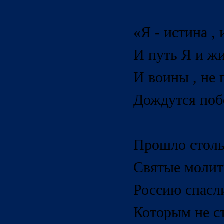
«Я - истина , 
И путь Я и жи
И воины , не 
Дождутся побе
Прошло стольк
Святые молитв
Россию спасли
Которым не ст