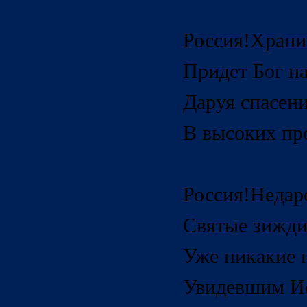
Россия
!
Храни
Придет Бог н
Даруя спасен
В высоких пр
Россия
!
Недар
Святые зижди
Уже никакие 
Увидевшим Ис