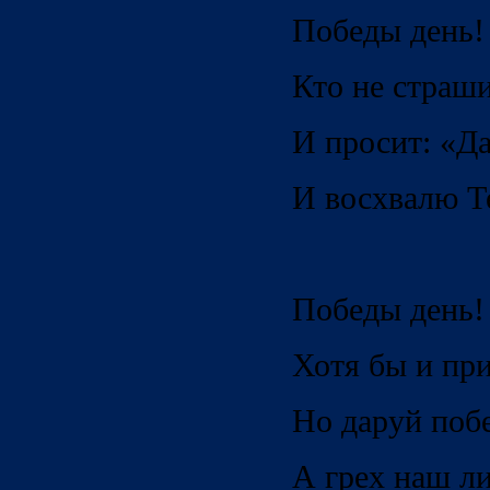
Победы день! 
Кто не страши
И просит: «Да
И восхвалю Те
Победы день!
Хотя бы и при
Но даруй побе
А грех наш ли