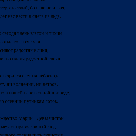
тер хлесткий, больше не играя,
дет нас вести в снега из льда.
 сегодня день златой и тихий –
лотые точатся лучи,
сияют радостные лики,
овно пламя радостной свечи.
створился свет на небосводе,
ту ни волнений, ни ветров.
ю в нашей царственной природе,
р осенний путникам готов.
ждество Марии - Девы чистой
мечает православный люд.
живого солнца путь лучистый