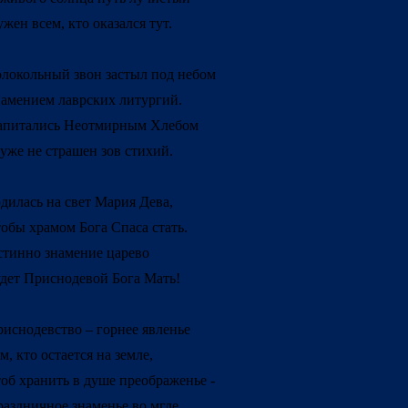
жен всем, кто оказался тут.
локольный звон застыл под небом
амением лаврских литургий.
апитались Неотмирным Хлебом
уже не страшен зов стихий.
дилась на свет Мария Дева,
обы храмом Бога Спаса стать.
тинно знамение царево
дет Приснодевой Бога Мать!
иснодевство – горнее явленье
м, кто остается на земле,
об хранить в душе преображенье -
аздничное знаменье во мгле.