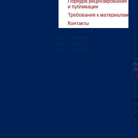
Порядок рецензирования
и публикации
Требования к материалам
Контакты
новости
анонсы
публикации
иг
Вн
Ди
2
Ма
Се
Ду
Со