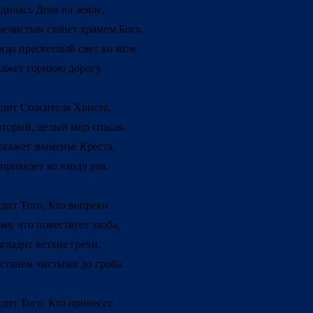
дилась Дева на земле,
ечистым станет храмом Богу,
гда пресветлый свет во мгле
ажет горнюю дорогу.
дит Спасителя Христа,
торый, целый мир спасая,
кажет знаменье Креста,
приведет ко входу рая.
дит Того, Кто вопреки
му, что повествует злоба,
гладит ветхие грехи,
станем чистыми до гроба.
дит Того, Кто принесет