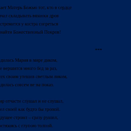
ает Матерь Божью тот, кто в сердце
чал складывать вязанки дров
стремится у костра согреться
найти Божественный Покров!
***
дилась Мария в мире диком,
е вершится много бед за раз,
ех своим утешив светлым ликом,
дилась совсем не на показ.
р отчасти слушал и не слушал,
л своей как будто бы тропой.
дущее строил – сразу рушил,
стязаясь с глупою толпой.