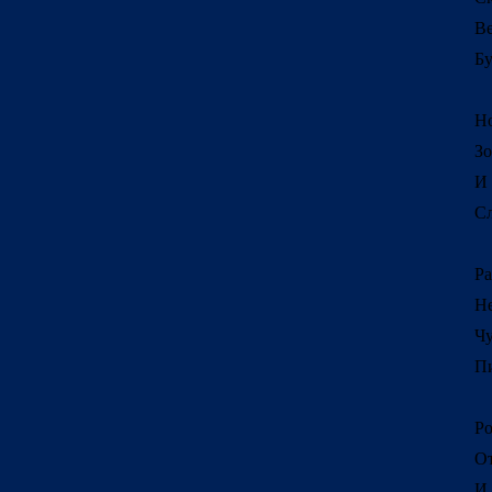
Ве
Бу
Но
Зо
И 
Сл
Ра
Не
Чу
Пи
Ро
От
И 