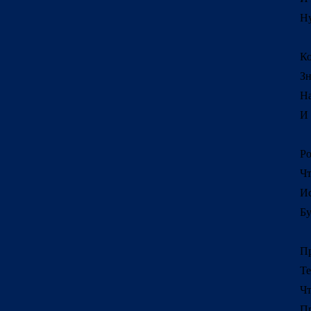
Ну
Ко
Зн
Н
И 
Ро
Чт
Ис
Бу
Пр
Те
Чт
Пр