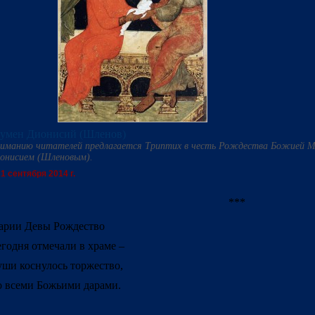
умен Дионисий (Шленов)
иманию читателей предлагается Триптих в честь Рождества Божией М
онисием (Шленовым).
1 сентября 2014 г.
***
рии Девы Рождество
годня отмечали в храме –
ши коснулось торжество,
 всеми Божьими дарами.